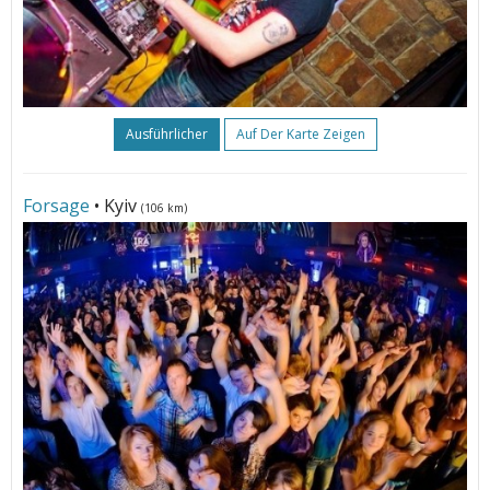
Ausführlicher
Auf Der Karte Zeigen
Forsage
• Kyiv
(106 km)