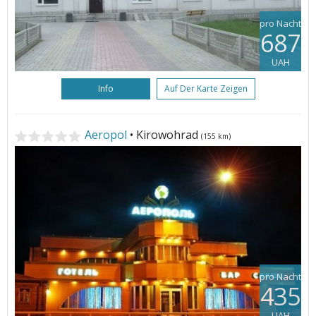
pro Nacht
687
UAH
Info
Auf Der Karte Zeigen
Aeropol
• Kirowohrad
(155 km)
pro Nacht
435
UAH