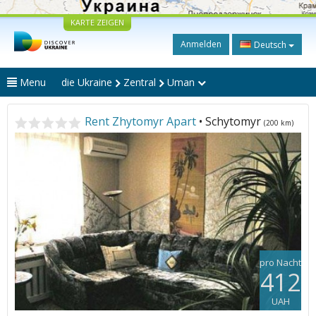
KARTE ZEIGEN
Anmelden
Deutsch
Menu
die Ukraine
Zentral
Uman
Rent Zhytomyr Apart
• Schytomyr
(200 km)
pro Nacht
412
UAH