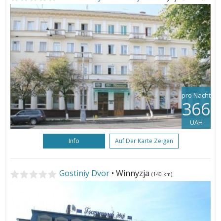
pro Nacht
366
UAH
Info
Auf Der Karte Zeigen
Gostiniy Dvor
• Winnyzja
(140 km)