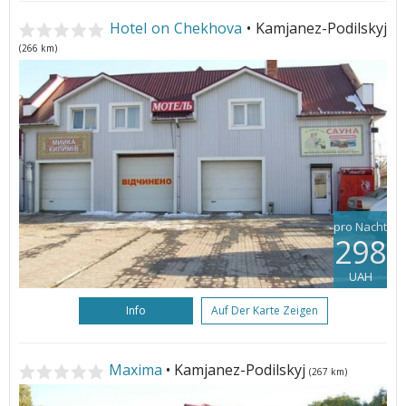
Hotel on Chekhova
• Kamjanez-Podilskyj
(266 km)
pro Nacht
298
UAH
Info
Auf Der Karte Zeigen
Maxima
• Kamjanez-Podilskyj
(267 km)