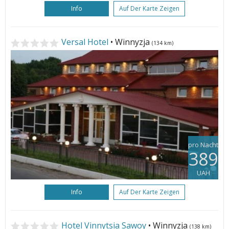
Info
Auf Der Karte Zeigen
Versal Hotel
• Winnyzja
(134 km)
pro Nacht
389
UAH
Info
Auf Der Karte Zeigen
Hotel Vinnytsia Sawoy
• Winnyzja
(138 km)