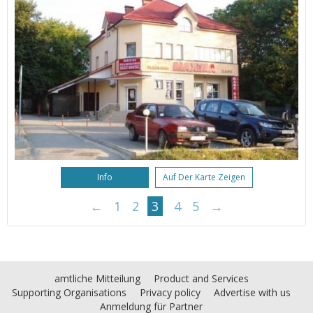
Info
Auf Der Karte Zeigen
←
1
2
3
4
5
→
amtliche Mitteilung
Product and Services
Supporting Organisations
Privacy policy
Advertise with us
Anmeldung für Partner