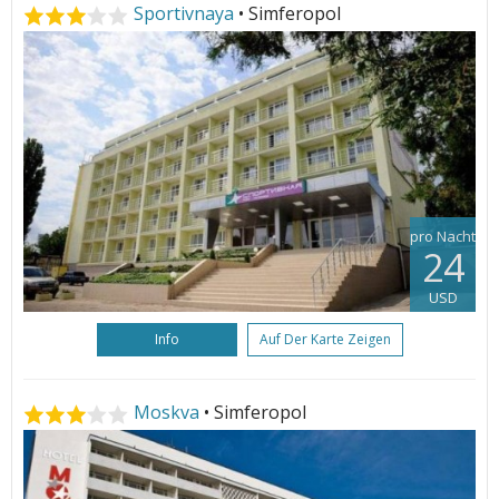
Sportivnaya
• Simferopol
pro Nacht
24
USD
Info
Auf Der Karte Zeigen
Moskva
• Simferopol