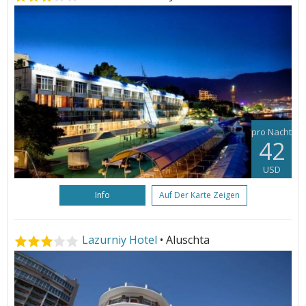
pro Nacht
42
USD
Info
Auf Der Karte Zeigen
Lazurniy Hotel
• Aluschta