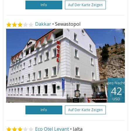
Info
Auf Der Karte Zeigen
Dakkar
• Sewastopol
pro Nacht
42
USD
Info
Auf Der Karte Zeigen
Eco Otel Levant
• Jalta