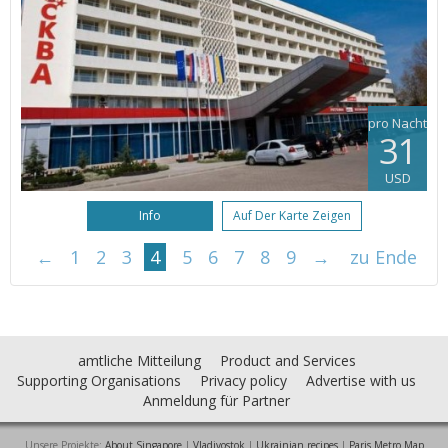
pro Nacht
31
USD
Info
Auf Der Karte Zeigen
←
1
2
3
4
5
6
7
8
9
→
zu Ende
amtliche Mitteilung
Product and Services
Supporting Organisations
Privacy policy
Advertise with us
Anmeldung für Partner
Unsere Projekte:
About Singapore
|
Vladivostok
|
Ukrainian recipes
|
Paris Metro Map