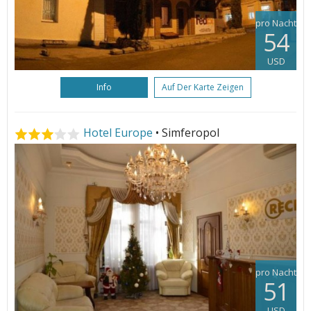
pro Nacht
54
USD
Info
Auf Der Karte Zeigen
Hotel Europe
• Simferopol
pro Nacht
51
USD