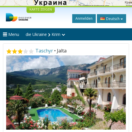
KARTE ZEIGEN
Anmelden
Deutsch
Menu
die Ukraine
Krim
Taschyr
• Jalta