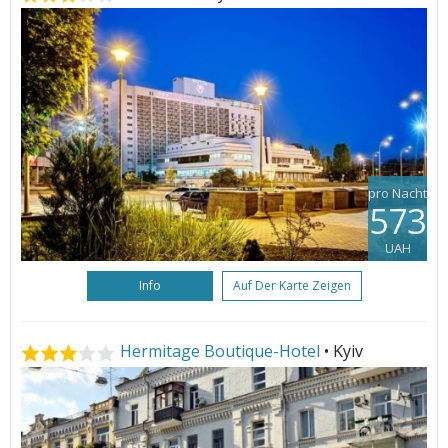
pro Nacht
573
UAH
Info
Auf Der Karte Zeigen
Hermitage Boutique-Hotel
• Kyiv