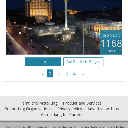
pro Nacht
1168
UAH
Info
Auf Der Karte Zeigen
1
2
3
4
→
←
amtliche Mitteilung
Product and Services
Supporting Organisations
Privacy policy
Advertise with us
Anmeldung für Partner
Unsere Projekte:
About Singapore
|
Vladivostok hotels
|
Ukraine National cuisine
|
Metro