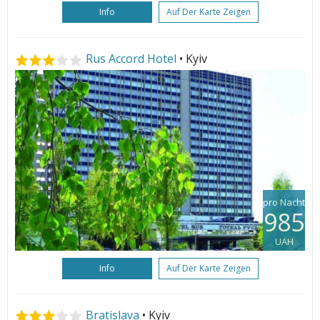
Info
Auf Der Karte Zeigen
Rus Accord Hotel
• Kyiv
pro Nacht
985
UAH
Info
Auf Der Karte Zeigen
Bratislava
• Kyiv