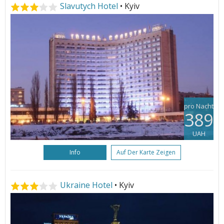
Slavutych Hotel
• Kyiv
pro Nacht
389
UAH
Info
Auf Der Karte Zeigen
Ukraine Hotel
• Kyiv