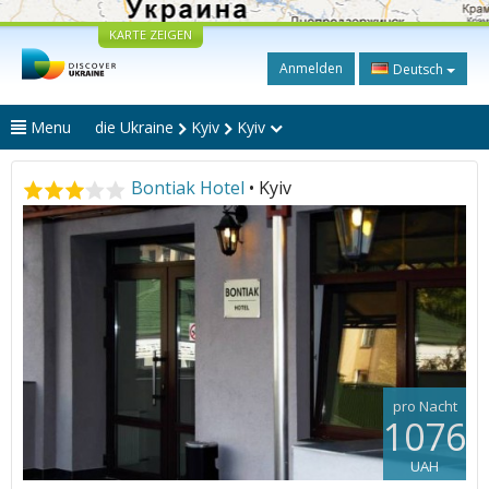
KARTE ZEIGEN
Anmelden
Deutsch
Menu
die Ukraine
Kyiv
Kyiv
Bontiak Hotel
• Kyiv
pro Nacht
1076
UAH