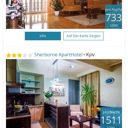
pro Nacht
733
UAH
Info
Auf Der Karte Zeigen
Sherborne ApartHotel
• Kyiv
pro Nacht
1511
UAH