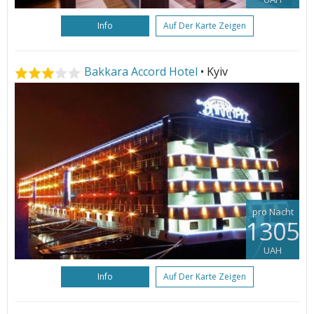
Info
Auf Der Karte Zeigen
Bakkara Accord Hotel
• Kyiv
pro Nacht
1305
UAH
Info
Auf Der Karte Zeigen