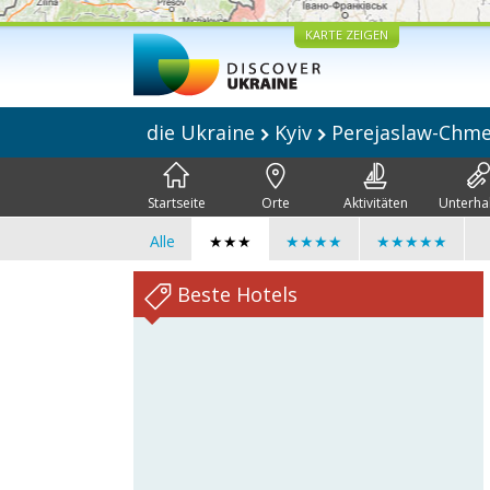
KARTE ZEIGEN
die Ukraine
Kyiv
Perejaslaw-Chme
Startseite
Orte
Aktivitäten
Unterha
Alle
★★★
★★★★
★★★★★
Beste Hotels