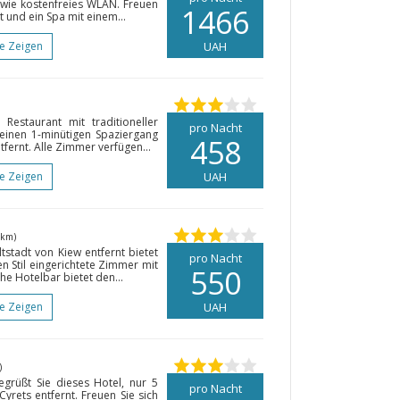
 wie kostenfreies WLAN. Freuen
1466
t und ein Spa mit einem...
te Zeigen
UAH
Restaurant mit traditioneller
pro Nacht
 einen 1-minütigen Spaziergang
458
fernt. Alle Zimmer verfügen...
te Zeigen
UAH
 km)
tstadt von Kiew entfernt bietet
pro Nacht
n Stil eingerichtete Zimmer mit
550
he Hotelbar bietet den...
te Zeigen
UAH
)
egrüßt Sie dieses Hotel, nur 5
pro Nacht
yrets entfernt. Freuen Sie sich