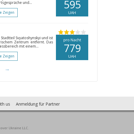
595
rtsgespräche und...
te Zeigen
UAH
Stadtteil Svyatoshynskyi und ist
pro Nacht
rischem Zentrum entfernt. Das
779
nessbereich mit einem...
te Zeigen
UAH
→
ith us
Anmeldung für Partner
cover Ukraine LLC.