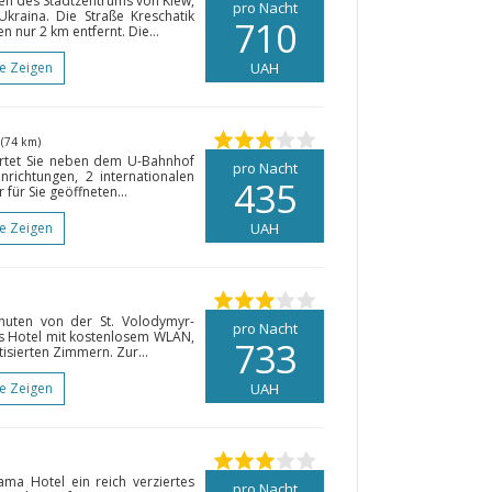
zen des Stadtzentrums von Kiew,
pro Nacht
kraina. Die Straße Kreschatik
710
n nur 2 km entfernt. Die...
te Zeigen
UAH
v
(74 km)
rtet Sie neben dem U-Bahnhof
pro Nacht
nrichtungen, 2 internationalen
435
für Sie geöffneten...
te Zeigen
UAH
nuten von der St. Volodymyr-
pro Nacht
es Hotel mit kostenlosem WLAN,
733
isierten Zimmern. Zur...
te Zeigen
UAH
ma Hotel ein reich verziertes
pro Nacht