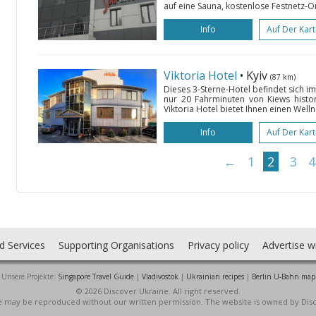
auf eine Sauna, kostenlose Festnetz-O
Info
Auf Der Kar
Viktoria Hotel
• Kyiv
(87 km)
Dieses 3-Sterne-Hotel befindet sich im 
nur 20 Fahrminuten von Kiews histo
Viktoria Hotel bietet Ihnen einen Well
Info
Auf Der Kar
←
1
2
3
4
d Services
Supporting Organisations
Privacy policy
Advertise w
Unsere Projekte:
Singapore Travel Guide
|
Vladivostok
|
Ukrainian recipes
|
Berlin U-Bahn map
© 2026 Discover Ukraine. All right reserved.
ite may be reproduced without our written permission. The website is owned by Dis