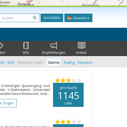
Anmelden
Deutsch
tter
Info
Empfehlungen
Artikel
SD
EUR
Sortieren nach:
Sterne
Rating
Standort
 3-minütigen Spaziergang vom
pro Nacht
er U-Bahnstation Universitet
1145
 mediterranes Restaurant, eine...
te Zeigen
UAH