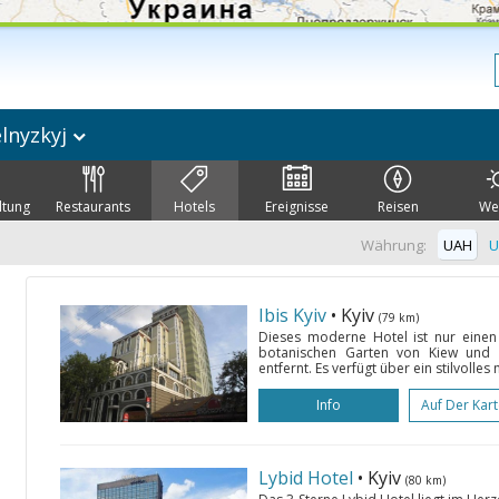
lnyzkyj
ltung
Restaurants
Hotels
Ereignisse
Reisen
We
Währung:
UAH
U
Ibis Kyiv
• Kyiv
(79 km)
Dieses moderne Hotel ist nur einen
botanischen Garten von Kiew und d
entfernt. Es verfügt über ein stilvolles
Info
Auf Der Kar
Lybid Hotel
• Kyiv
(80 km)