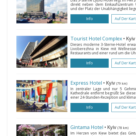
Das 3-Sterne Lybid Hotel liegt im Her
direkt neben dem Einkaufszentrum U
und der Platz der Unabhängigkeit liege
Info
Auf Der Kar
Tourist Hotel Complex
• Kyi
Dieses moderne 3-Sterne-Hotel erwa
Livoberezhna in Kiew mit Wellnessei
Restaurants und einer rund um die Uhr 
Info
Auf Der Kar
Express Hotel
• Kyiv
(79 km)
In zentraler Lage und nur 5 Gehmi
Kathedrale entfernt begrüßt Sie dies
einer 24-Stunden-Rezeption und klimat
Info
Auf Der Kar
Gintama Hotel
• Kyiv
(78 km)
Im Herzen von Kiew bietet das Ginta