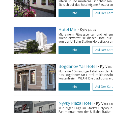
Interieur und moderne Einrichtungen
Sie sich auf das hoteleigene Restauran
Info
Auf Der Kar
Hotel Mir
• Kyiv
(76 km)
Mit einem Fitnesscenter und einem 
Küche erwartet Sie dieses Hotel nur
von der U-Bahn-Station Holosiivska ent
Info
Auf Der Kar
Bogdanov Yar Hotel
• Kyiv
(80
Nur eine 10-minütige Fahrt von der Al
das Bogdanov Yar Hotel im klassische
kostenfreiem WLAN. Die traditionsreic
Info
Auf Der Kar
Nyvky Plaza Hotel
• Kyiv
(88 km
In ruhiger Lage im Stadtteil Nyvky b
Fahrminuten von der U-Bahn-Station C