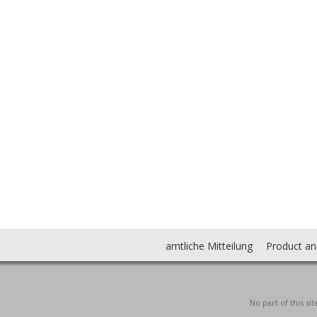
amtliche Mitteilung
Product an
No part of this s