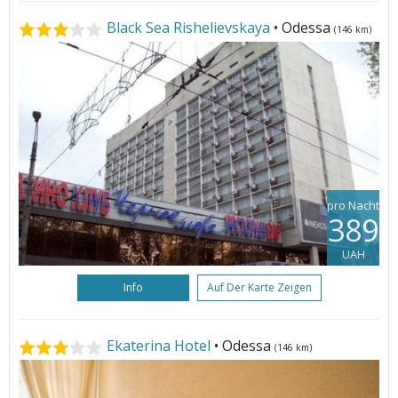
Black Sea Rishelievskaya
• Odessa
(146 km)
pro Nacht
389
UAH
Info
Auf Der Karte Zeigen
Ekaterina Hotel
• Odessa
(146 km)