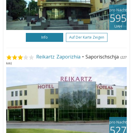
pro Nacht
595
UAH
Info
Auf Der Karte Zeigen
Reikartz Zaporizhia
• Saporischschja
(227
km)
pro Nacht
527