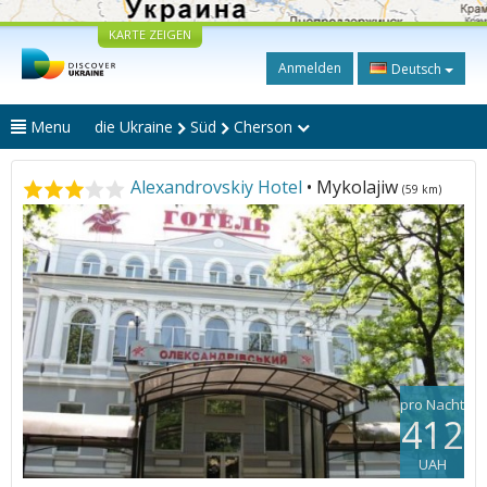
KARTE ZEIGEN
Anmelden
Deutsch
Menu
die Ukraine
Süd
Cherson
Alexandrovskiy Hotel
• Mykolajiw
(59 km)
pro Nacht
412
UAH