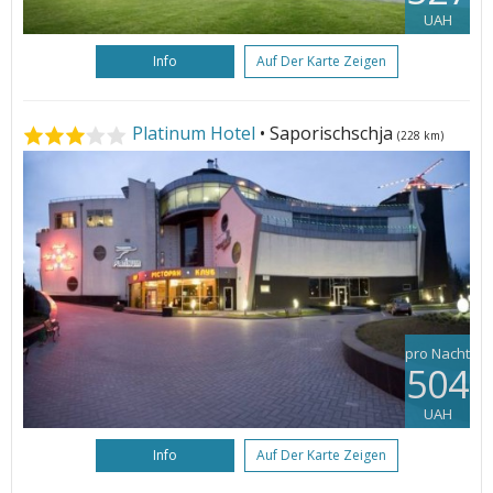
UAH
Info
Auf Der Karte Zeigen
Platinum Hotel
• Saporischschja
(228 km)
pro Nacht
504
UAH
Info
Auf Der Karte Zeigen