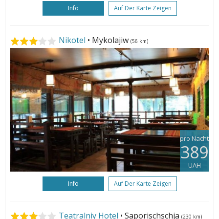
Info
Auf Der Karte Zeigen
Nikotel
• Mykolajiw
(56 km)
pro Nacht
389
UAH
Info
Auf Der Karte Zeigen
Teatralniy Hotel
• Saporischschja
(230 km)