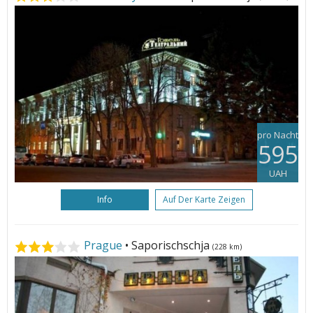
pro Nacht
595
UAH
Info
Auf Der Karte Zeigen
Prague
• Saporischschja
(228 km)