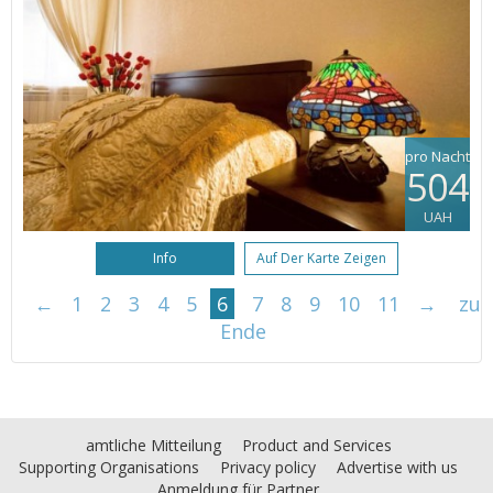
pro Nacht
504
UAH
Info
Auf Der Karte Zeigen
←
1
2
3
4
5
6
7
8
9
10
11
→
zu
Ende
amtliche Mitteilung
Product and Services
Supporting Organisations
Privacy policy
Advertise with us
Anmeldung für Partner