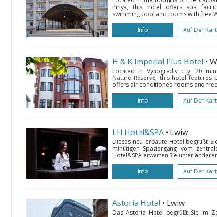
Located in the foothills of the Carpa
Pinya, this hotel offers spa facil
swimming pool and rooms with free Wi-
Info
Auf Der Kar
H & K Imperial Plus Hotel
• 
Located in Vynogradiv city, 20 mi
Nature Reserve, this hotel features 
offers air-conditioned rooms and free 
Info
Auf Der Kar
LH Hotel&SPA
• Lwiw
Dieses neu erbaute Hotel begrüßt Sie
minütigen Spaziergang vom zentrale
Hotel&SPA erwarten Sie unter anderem
Info
Auf Der Kar
Astoria Hotel
• Lwiw
Das Astoria Hotel begrüßt Sie im 