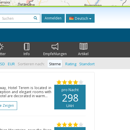
Anmelden
Deutsch
tter
Info
Empfehlungen
Artikel
SD
EUR
Sortieren nach:
Sterne
Rating
Standort
away, Hotel Terem is located in
pro Nacht
reception and elegant rooms with
298
hotel are decorated in warm...
te Zeigen
UAH