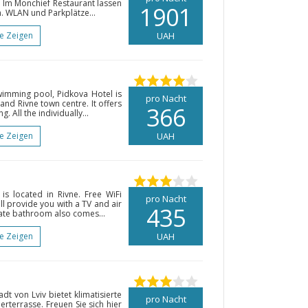
 Im Monchief Restaurant lassen
1901
. WLAN und Parkplätze...
te Zeigen
UAH
wimming pool, Pidkova Hotel is
pro Nacht
and Rivne town centre. It offers
366
 All the individually...
te Zeigen
UAH
is located in Rivne. Free WiFi
pro Nacht
ll provide you with a TV and air
435
vate bathroom also comes...
te Zeigen
UAH
dt von Lviv bietet klimatisierte
pro Nacht
terrasse. Freuen Sie sich hier