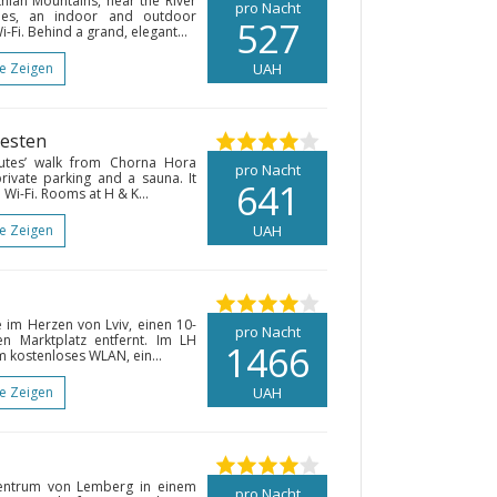
thian Mountains, near the River
pro Nacht
ities, an indoor and outdoor
527
Fi. Behind a grand, elegant...
te Zeigen
UAH
Westen
nutes’ walk from Chorna Hora
pro Nacht
private parking and a sauna. It
641
Wi-Fi. Rooms at H & K...
te Zeigen
UAH
 im Herzen von Lviv, einen 10-
pro Nacht
n Marktplatz entfernt. Im LH
1466
 kostenloses WLAN, ein...
te Zeigen
UAH
Zentrum von Lemberg in einem
pro Nacht