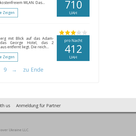
710
 kostenfreiem WLAN. Das...
te Zeigen
UAH
erg mit Blick auf das Adam-
pro Nacht
e das George Hotel, das 2
412
entfernt liegt. Die reich...
te Zeigen
UAH
9
→
zu Ende
ith us
Anmeldung für Partner
cover Ukraine LLC.