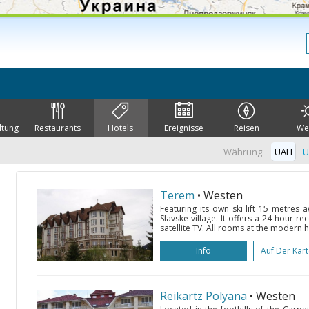
ltung
Restaurants
Hotels
Ereignisse
Reisen
We
Währung:
UAH
U
Terem
• Westen
Featuring its own ski lift 15 metres 
Slavske village. It offers a 24-hour 
satellite TV. All rooms at the modern 
Info
Auf Der Kar
Reikartz Polyana
• Westen