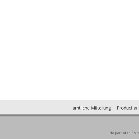
amtliche Mitteilung
Product an
No part of this s