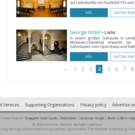
auf Unterkünfte mit Flachbild-TVs und
Info
Auf Der Kar
George Hotel
• Lwiw
In einem großen Gebäude in Lemb
Mickiewicz-Denkmal erwartet Si
Gehminuten vom Opernhaus und Rathaus 
Info
Auf Der Kar
←
1
2
3
4
5
6
7
8
d Services
Supporting Organisations
Privacy policy
Advertise w
Unsere Projekte:
Singapore Travel Guide
|
Vladivostok
|
Ukrainian recipes
|
Berlin U-Bahn map
© 2026 Discover Ukraine. All right reserved.
ite may be reproduced without our written permission. The website is owned by Dis