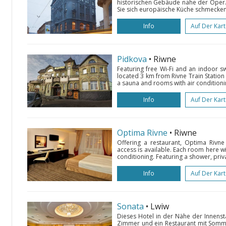
historischen Gebäude nahe der Oper.
Sie sich europäische Küche schmecken
Info
Auf Der Kar
Pidkova
• Riwne
Featuring free Wi-Fi and an indoor s
located 3 km from Rivne Train Station 
a sauna and rooms with air conditioning.
Info
Auf Der Kar
Optima Rivne
• Riwne
Offering a restaurant, Optima Rivne 
access is available. Each room here wi
conditioning. Featuring a shower, pri
Info
Auf Der Kar
Sonata
• Lwiw
Dieses Hotel in der Nähe der Innensta
Zimmer und ein Restaurant mit Sommer