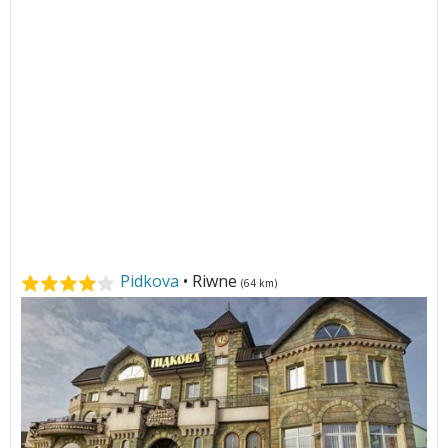
Pidkova
• Riwne
(64 km)