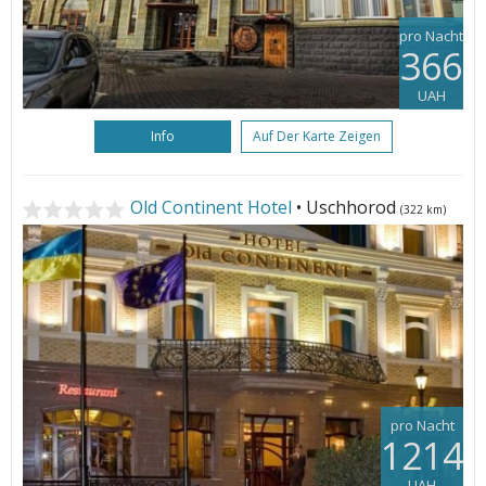
pro Nacht
366
UAH
Info
Auf Der Karte Zeigen
Old Continent Hotel
• Uschhorod
(322 km)
pro Nacht
1214
UAH