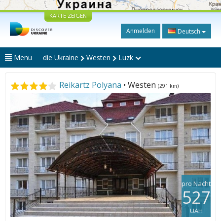
KARTE ZEIGEN
Anmelden
Deutsch
Menu
die Ukraine
Westen
Luzk
Reikartz Polyana
• Westen
(291 km)
pro Nacht
527
UAH