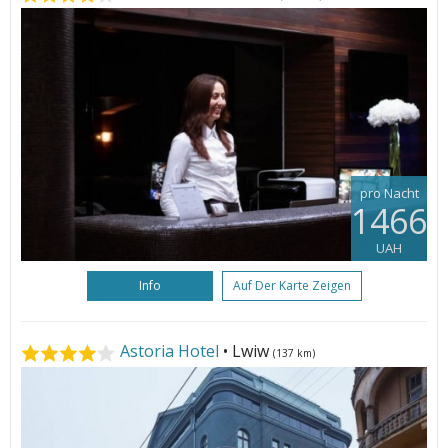
pro Nacht
1466
UAH
Info
Auf Der Karte Zeigen
Astoria Hotel
• Lwiw
(137 km)