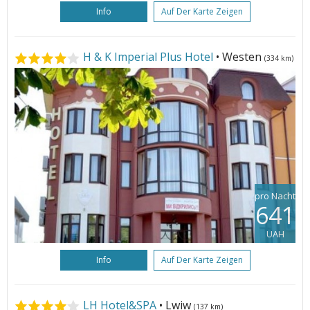
Info
Auf Der Karte Zeigen
H & K Imperial Plus Hotel
• Westen
(334 km)
pro Nacht
641
UAH
Info
Auf Der Karte Zeigen
LH Hotel&SPA
• Lwiw
(137 km)