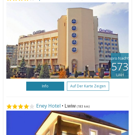
pro Nacht
573
UAH
Info
Auf Der Karte Zeigen
Eney Hotel
• Lwiw
(183 km)