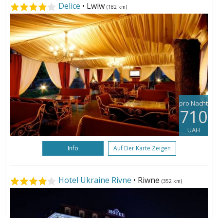
Delice
• Lwiw
(182 km)
pro Nacht
710
UAH
Info
Auf Der Karte Zeigen
Hotel Ukraine Rivne
• Riwne
(352 km)