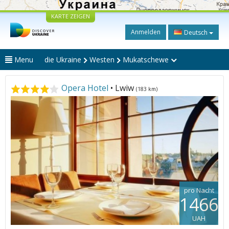
KARTE ZEIGEN
Anmelden
Deutsch
Menu
die Ukraine
Westen
Mukatschewe
Opera Hotel
• Lwiw
(183 km)
pro Nacht
1466
UAH