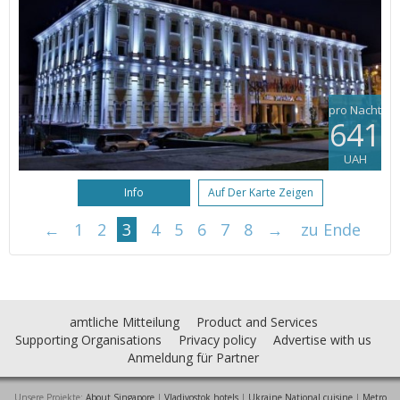
pro Nacht
641
UAH
Info
Auf Der Karte Zeigen
←
1
2
3
4
5
6
7
8
→
zu Ende
amtliche Mitteilung
Product and Services
Supporting Organisations
Privacy policy
Advertise with us
Anmeldung für Partner
Unsere Projekte:
About Singapore
|
Vladivostok hotels
|
Ukraine National cuisine
|
Metro