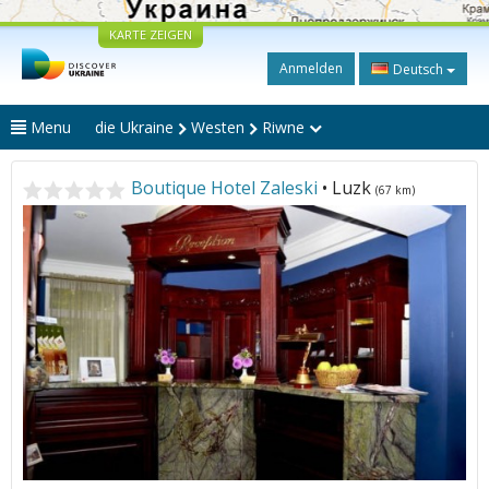
KARTE ZEIGEN
Anmelden
Deutsch
Menu
die Ukraine
Westen
Riwne
Boutique Hotel Zaleski
• Luzk
(67 km)