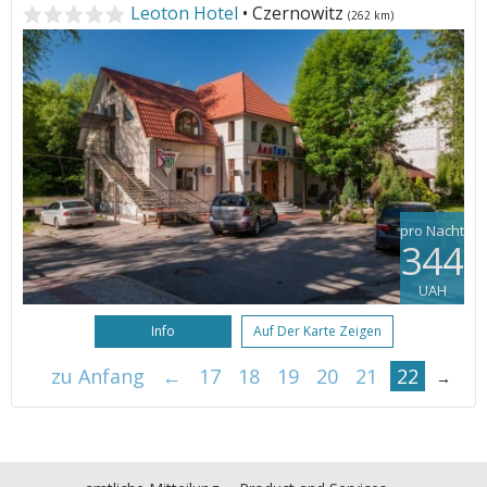
Leoton Hotel
• Czernowitz
(262 km)
pro Nacht
344
UAH
Info
Auf Der Karte Zeigen
zu Anfang
←
17
18
19
20
21
22
→