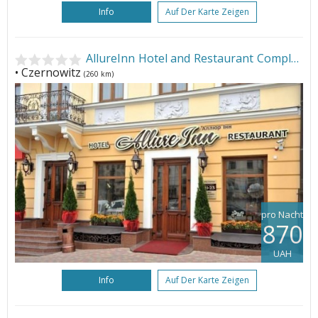
Info
Auf Der Karte Zeigen
AllureInn Hotel and Restaurant Complex
• Czernowitz
(260 km)
pro Nacht
870
UAH
Info
Auf Der Karte Zeigen