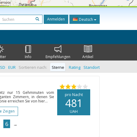
Anmelden
Deutsch
tter
Info
Empfehlungen
Artikel
SD
EUR
Sortieren nach:
Sterne
Rating
Standort
witz nur 15 Gehminuten vom
pro Nacht
eganten Zimmern, in denen Sie
481
ie erreichen Sie von hier...
te Zeigen
UAH
6
→