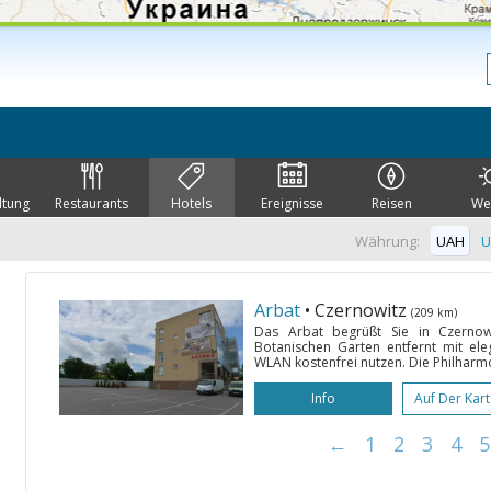
ltung
Restaurants
Hotels
Ereignisse
Reisen
We
Währung:
UAH
U
Arbat
• Czernowitz
(209 km)
Das Arbat begrüßt Sie in Czerno
Botanischen Garten entfernt mit el
WLAN kostenfrei nutzen. Die Philharmon
Info
Auf Der Kar
←
1
2
3
4
5