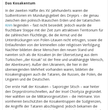
Das Kosakentum
In der zweiten Hälfte des XV. Jahrhunderts waren die
Südterritorien im Mündungsgebiet des Dnjeprs – die genau
zwischen den polnisch-litauischen Erden und der tatarischen
Krim
liegenden – fast nicht besiedelt. Jedoch wurde die
fruchtbare Steppe mit der Zeit zum attraktiven Territorium für
die zahlreichen Flüchtlinge, die die Armut und die
Unterdrückungen von Polen-Litauen nicht ertrugen, sowie die
Entlaufenden von der kriminellen oder religiösen Verfolgung.
Nachher bildeten diese Menschen den neuen Stand und
nannten sich als die Kosaken (in der Übersetzung aus dem
Türkischen „der Kosak“ ist der freie und unabhängige Mensch,
der Abenteurer). Außer den Ukrainern, die hier in der
überwiegenden Mehrheit vorhanden waren, bildeten die
Kosakengruppen auch die Tataren, die Russen, die Polen, die
Ungaren und die Deutschen.
Der erste Halt der Kosaken – Saporoger Sitsch – war hinter
den Dnjeprstromschnellen, auf der Insel Chortyza gegründet.
Hier wählten sie die Militärvorgesetzten – die Hetmane. Von
vornherein beschützten die Kosakentruppen die Südgrenzen,
die Angriffe der Tataren abschlagend. Jedoch bekamen die