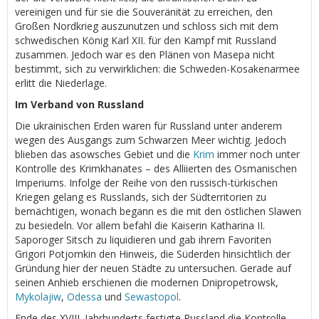
vereinigen und für sie die Souveränität zu erreichen, den
Großen Nordkrieg auszunutzen und schloss sich mit dem
schwedischen König Karl XII. für den Kampf mit Russland
zusammen. Jedoch war es den Plänen von Masepa nicht
bestimmt, sich zu verwirklichen: die Schweden-Kosakenarmee
erlitt die Niederlage.
Im Verband von Russland
Die ukrainischen Erden waren für Russland unter anderem
wegen des Ausgangs zum Schwarzen Meer wichtig. Jedoch
blieben das asowsches Gebiet und die
Krim
immer noch unter
Kontrolle des Krimkhanates – des Alliierten des Osmanischen
Imperiums. Infolge der Reihe von den russisch-türkischen
Kriegen gelang es Russlands, sich der Südterritorien zu
bemächtigen, wonach begann es die mit den östlichen Slawen
zu besiedeln. Vor allem befahl die Kaiserin Katharina II.
Saporoger Sitsch zu liquidieren und gab ihrem Favoriten
Grigori Potjomkin den Hinweis, die Süderden hinsichtlich der
Gründung hier der neuen Städte zu untersuchen. Gerade auf
seinen Anhieb erschienen die modernen Dnipropetrowsk,
Mykolajiw
,
Odessa
und
Sewastopol
.
Ende des XVIII. Jahrhunderts festigte Russland die Kontrolle