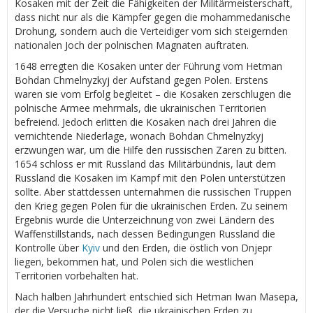
Kosaken mit der Zeit die Fähigkeiten der Militärmeisterschaft,
dass nicht nur als die Kämpfer gegen die mohammedanische
Drohung, sondern auch die Verteidiger vom sich steigernden
nationalen Joch der polnischen Magnaten auftraten.
1648 erregten die Kosaken unter der Führung vom Hetman
Bohdan Chmelnyzkyj der Aufstand gegen Polen. Erstens
waren sie vom Erfolg begleitet – die Kosaken zerschlugen die
polnische Armee mehrmals, die ukrainischen Territorien
befreiend. Jedoch erlitten die Kosaken nach drei Jahren die
vernichtende Niederlage, wonach Bohdan Chmelnyzkyj
erzwungen war, um die Hilfe den russischen Zaren zu bitten.
1654 schloss er mit Russland das Militärbündnis, laut dem
Russland die Kosaken im Kampf mit den Polen unterstützen
sollte. Aber stattdessen unternahmen die russischen Truppen
den Krieg gegen Polen für die ukrainischen Erden. Zu seinem
Ergebnis wurde die Unterzeichnung von zwei Ländern des
Waffenstillstands, nach dessen Bedingungen Russland die
Kontrolle über
Kyiv
und den Erden, die östlich von Dnjepr
liegen, bekommen hat, und Polen sich die westlichen
Territorien vorbehalten hat.
Nach halben Jahrhundert entschied sich Hetman Iwan Masepa,
der die Versuche nicht ließ, die ukrainischen Erden zu