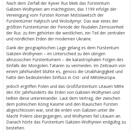
Nach dem Zerfall der Kyiver Rus blieb das Fürstentum
Galizien-Wolhynien am mächtigsten, das 1199 infolge der
Vereinigung vom Fürsten Roman Mstislawitsch der
Fürstentümer Halytsch und Wolodymyr. Das war eines der
größten Fürstentümer der Periode der feudalen Zerrissenheit
der Rus: zu ihm gehörten die westlichen, ein Teil der zentralen
und nördlichen Erden der modernen Ukraine.
Dank der geographischen Lage gelang es dem Fürstentum
Galizien-Wolhynien – im Unterschied zu den übrigen
altrussischen Fürstentümern – die katastrophalen Folgen des
Einfalls der Mongolen-Tataren zu vermeiden. Im Zeitraum von
einem Jahrhundert blühte es, genoss die Unabhängigkeit und
hatte den bedeutenden Einfluss in Ost- und Mitteleuropa.
Jedoch ergriffen Polen und das Großfürstentum Litauen Mitte
des XIV. Jahrhunderts die Erden von Galizien-Wolhynien und
teilten diese untereinander. Laut dem Vertrag, der zwischen
dem polnischen König Kasimir und den litauischen Fürsten
abgeschlossen war, sind die erden von Galizien unter die
Macht Polens übergegangen, und Wolhynien fiel Litauen an.
Danach hörte das Fürstentum Galizien-Wolhynien endgültig zu
bestehen.