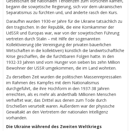
Gesellschaft die nationalen Tendenzen zum Vorschein kamen,
begann die sowjetische Regierung, sich vor dem ukrainischen
Separatismus zu fürchten und, und änderte rasch den Kurs.
Daraufhin wurden 1930-er Jahre für die Ukraine tatsächlich zu
den tragischen. In der Republik, die eine Kornkammer der
UdSSR und Europas war, war von der sowjetischen Führung
vertreten durch Stalin – mit Hilfe der sogenannten
Kollektivierung (die Vereinigung der privaten bäuerlichen
Wirtschaften in die kollektiven) künstlich die landwirtschaftliche
Krise geschaffen, die die furchtbaren Folgen hatte. In den
1932-33 Jahren sind vom Hunger von sieben bis zehn Million
Bewohner der USSR umgekommen, die im Land wohnten.
Zu derselben Zeit wurden die politischen Massenrepressalien
im Rahmen des Kampfes mit dem Nationalismus
durchgeführt, die ihre Hochform in den 1937-38 Jahren
erreichten, als es mehr als anderthalb Millionen Menschen
verhaftet war, das Drittel aus denen zum Tode durch
Erschießen verurteilt waren. Außerdem war der physische
Gewaltakt an den Vertretern der nationalen Intelligenz
vorhanden.
Die Ukraine während des Zweiten Weltkriegs