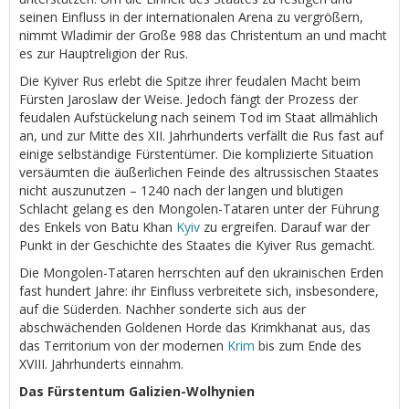
seinen Einfluss in der internationalen Arena zu vergrößern,
nimmt Wladimir der Große 988 das Christentum an und macht
es zur Hauptreligion der Rus.
Die Kyiver Rus erlebt die Spitze ihrer feudalen Macht beim
Fürsten Jaroslaw der Weise. Jedoch fängt der Prozess der
feudalen Aufstückelung nach seinem Tod im Staat allmählich
an, und zur Mitte des XII. Jahrhunderts verfällt die Rus fast auf
einige selbständige Fürstentümer. Die komplizierte Situation
versäumten die äußerlichen Feinde des altrussischen Staates
nicht auszunutzen – 1240 nach der langen und blutigen
Schlacht gelang es den Mongolen-Tataren unter der Führung
des Enkels von Batu Khan
Kyiv
zu ergreifen. Darauf war der
Punkt in der Geschichte des Staates die Kyiver Rus gemacht.
Die Mongolen-Tataren herrschten auf den ukrainischen Erden
fast hundert Jahre: ihr Einfluss verbreitete sich, insbesondere,
auf die Süderden. Nachher sonderte sich aus der
abschwächenden Goldenen Horde das Krimkhanat aus, das
das Territorium von der modernen
Krim
bis zum Ende des
XVIII. Jahrhunderts einnahm.
Das Fürstentum Galizien-Wolhynien