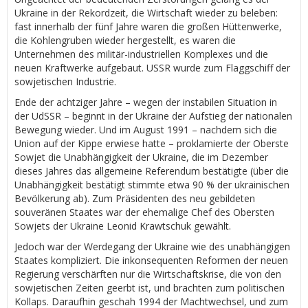
Ukraine in der Rekordzeit, die Wirtschaft wieder zu beleben:
fast innerhalb der fünf Jahre waren die großen Hüttenwerke,
die Kohlengruben wieder hergestellt, es waren die
Unternehmen des militär-industriellen Komplexes und die
neuen Kraftwerke aufgebaut. USSR wurde zum Flaggschiff der
sowjetischen Industrie.
Ende der achtziger Jahre – wegen der instabilen Situation in
der UdSSR – beginnt in der Ukraine der Aufstieg der nationalen
Bewegung wieder. Und im August 1991 – nachdem sich die
Union auf der Kippe erwiese hatte – proklamierte der Oberste
Sowjet die Unabhängigkeit der Ukraine, die im Dezember
dieses Jahres das allgemeine Referendum bestätigte (über die
Unabhängigkeit bestätigt stimmte etwa 90 % der ukrainischen
Bevölkerung ab). Zum Präsidenten des neu gebildeten
souveränen Staates war der ehemalige Chef des Obersten
Sowjets der Ukraine Leonid Krawtschuk gewählt.
Jedoch war der Werdegang der Ukraine wie des unabhängigen
Staates kompliziert. Die inkonsequenten Reformen der neuen
Regierung verschärften nur die Wirtschaftskrise, die von den
sowjetischen Zeiten geerbt ist, und brachten zum politischen
Kollaps. Daraufhin geschah 1994 der Machtwechsel, und zum