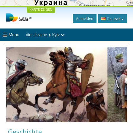
KARTE ZEIGEN
Anmelden
Deutsch
Menu
die Ukraine
Kyiv
Geschichte