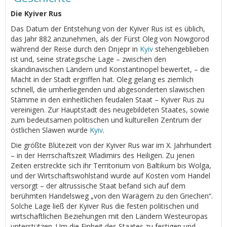
Die Kyiver Rus
Das Datum der Entstehung von der Kyiver Rus ist es üblich,
das Jahr 882 anzunehmen, als der Fürst Oleg von Nowgorod
während der Reise durch den Dnjepr in
Kyiv
stehengeblieben
ist und, seine strategische Lage – zwischen den
skandinavischen Ländern und Konstantinopel bewertet, – die
Macht in der Stadt ergriffen hat. Oleg gelang es ziemlich
schnell, die umherliegenden und abgesonderten slawischen
Stämme in den einheitlichen feudalen Staat – Kyiver Rus zu
vereinigen. Zur Hauptstadt des neugebildeten Staates, sowie
zum bedeutsamen politischen und kulturellen Zentrum der
östlichen Slawen wurde
Kyiv
.
Die größte Blütezeit von der Kyiver Rus war im Х. Jahrhundert
– in der Herrschaftszeit Wladimirs des Heiligen. Zu jenen
Zeiten erstreckte sich ihr Territorium von Baltikum bis Wolga,
und der Wirtschaftswohlstand wurde auf Kosten vom Handel
versorgt – der altrussische Staat befand sich auf dem
berühmten Handelsweg „von den Warägern zu den Griechen“.
Solche Lage ließ der Kyiver Rus die festen politischen und
wirtschaftlichen Beziehungen mit den Ländern Westeuropas
unterstützen. Um die Einheit des Staates zu festigen und