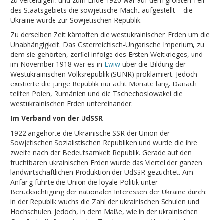
zu verteidigen, und zum Ende 1920 war auf dem größten Teil
des Staatsgebiets die sowjetische Macht aufgestellt – die
Ukraine wurde zur Sowjetischen Republik.
Zu derselben Zeit kämpften die westukrainischen Erden um die
Unabhängigkeit. Das Österreichisch-Ungarische Imperium, zu
dem sie gehörten, zerfiel infolge des Ersten Weltkrieges, und
im November 1918 war es in
Lwiw
über die Bildung der
Westukrainischen Volksrepublik (SUNR) proklamiert. Jedoch
existierte die junge Republik nur acht Monate lang. Danach
teilten Polen, Rumänien und die Tschechoslowakei die
westukrainischen Erden untereinander.
Im Verband von der UdSSR
1922 angehörte die Ukrainische SSR der Union der
Sowjetischen Sozialistischen Republiken und wurde die ihre
zweite nach der Bedeutsamkeit Republik. Gerade auf den
fruchtbaren ukrainischen Erden wurde das Viertel der ganzen
landwirtschaftlichen Produktion der UdSSR gezüchtet. Am
Anfang führte die Union die loyale Politik unter
Berücksichtigung der nationalen Interessen der Ukraine durch:
in der Republik wuchs die Zahl der ukrainischen Schulen und
Hochschulen. Jedoch, in dem Maße, wie in der ukrainischen