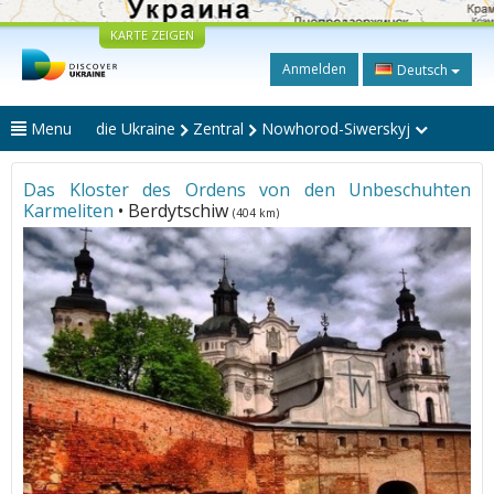
KARTE ZEIGEN
Anmelden
Deutsch
Menu
die Ukraine
Zentral
Nowhorod-Siwerskyj
Das Kloster des Ordens von den Unbeschuhten
Karmeliten
• Berdytschiw
(404 km)