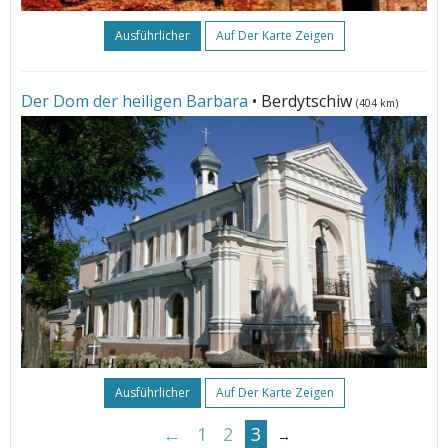
Ausführlicher
Auf Der Karte Zeigen
Der Dom der heiligen Barbara
• Berdytschiw
(404 km)
Ausführlicher
Auf Der Karte Zeigen
←
1
2
3
→