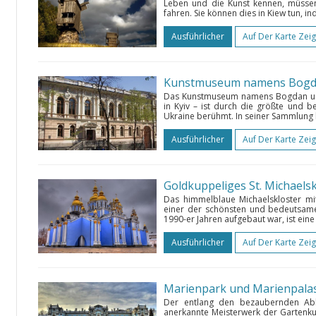
Leben und die Kunst kennen, müssen
fahren. Sie können dies in Kiew tun, i
Ausführlicher
Auf Der Karte Zei
Kunstmuseum namens Bogd
Das Kunstmuseum namens Bogdan und
in Kyiv – ist durch die größte und 
Ukraine berühmt. In seiner Sammlung b
Ausführlicher
Auf Der Karte Zei
Goldkuppeliges St. Michaels
Das himmelblaue Michaelskloster mit
einer der schönsten und bedeutsame
1990-er Jahren aufgebaut war, ist eine
Ausführlicher
Auf Der Karte Zei
Marienpark und Marienpala
Der entlang den bezaubernden Abh
anerkannte Meisterwerk der Gartenkun