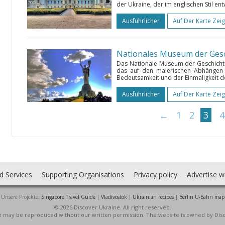
der Ukraine, der im englischen Stil en
Ausführlicher
Auf Der Karte Zei
Das Nationale Museum der Geschichte
das auf den malerischen Abhängen 
Bedeutsamkeit und der Einmaligkeit d
Ausführlicher
Auf Der Karte Zei
←
1
2
3
4
d Services
Supporting Organisations
Privacy policy
Advertise w
Unsere Projekte:
Singapore Travel Guide
|
Vladivostok
|
Ukrainian recipes
|
Berlin U-Bahn map
© 2026 Discover Ukraine. All right reserved.
ite may be reproduced without our written permission. The website is owned by Dis