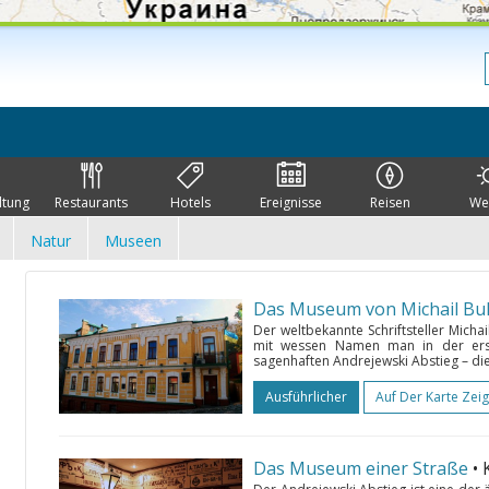
ltung
Restaurants
Hotels
Ereignisse
Reisen
We
Natur
Museen
Das Museum von Michail B
Der weltbekannte Schriftsteller Mich
mit wessen Namen man in der erst
sagenhaften Andrejewski Abstieg – die 
Ausführlicher
Auf Der Karte Zei
Das Museum einer Straße
• 