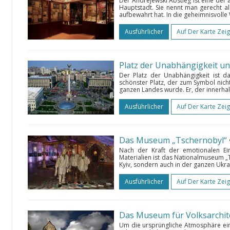
Der Andrejewski Abstieg ist eine der 
Hauptstadt. Sie nennt man gerecht als
aufbewahrt hat. In die geheimnisvolle 
Ausführlicher
Auf Der Karte Zei
Platz der Unabhängigkeit u
Der Platz der Unabhängigkeit ist d
schönster Platz, der zum Symbol nich
ganzen Landes wurde. Er, der innerhalb
Ausführlicher
Auf Der Karte Zei
Das Museum „Tschernobyl“
Nach der Kraft der emotionalen Einw
Materialien ist das Nationalmuseum „T
Kyiv, sondern auch in der ganzen Ukrai
Ausführlicher
Auf Der Karte Zei
Um die ursprüngliche Atmosphäre ein