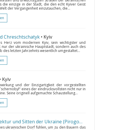
ältesten und urwüchsigsten Straßen der ukrainischen
 die einzige in der Stadt, die den echt Kyiver Geist
Welt der Vergangenheit einzutauchen, die...
gen
nd Chreschtschatyk
• Kyiv
as Herz vom modernen Kyiv, sein wichtigster und
t nur der ukrainische Hauptstadt, sondern auch des
 des letzten Jahrzehnts wesentlich umgestaltet...
gen
• Kyiv
irkung und der Einzigartigkeit der vorgestellten
schernobyl“ eines der eindrucksvollsten nicht nur in
ne. Seine originell aufgemachte Schaustellung...
gen
Das Museum für Volksarchitektur und Sitten der Ukraine (Pirogowo-Freilichtmuseum)
• 
es ukrainischen Dorf fühlen, um zu den Bauern das