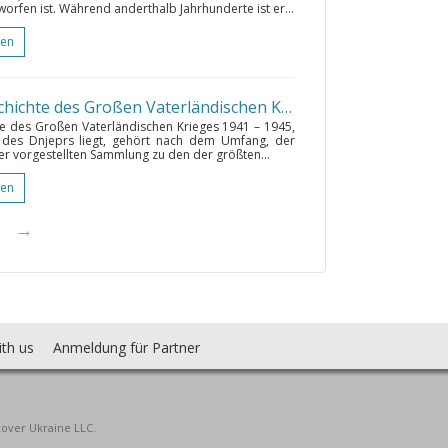
tworfen ist. Während anderthalb Jahrhunderte ist er...
gen
Nationales Museum der Geschichte des Großen Vaterländischen Krieges
• Kyiv
 des Großen Vaterländischen Krieges 1941 – 1945,
des Dnjeprs liegt, gehört nach dem Umfang, der
er vorgestellten Sammlung zu den der größten...
gen
→
ith us
Anmeldung für Partner
cover Ukraine LLC.