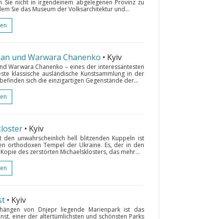
 Sie nicht in irgendeinem abgelegenen Provinz zu
ndem Sie das Museum der Volksarchitektur und...
gen
an und Warwara Chanenko
• Kyiv
 Warwara Chanenko – eines der interessantesten
beste klassische ausländische Kunstsammlung in der
efinden sich die einzigartigen Gegenstände der...
gen
kloster
• Kyiv
 den unwahrscheinlich hell blitzenden Kuppeln ist
n orthodoxen Tempel der Ukraine. Es, der in den
 Kopie des zerstörten Michaelsklosters, das mehr...
gen
st
• Kyiv
ängen von Dnjepr liegende Marienpark ist das
st, einer der altertümlichsten und schönsten Parks