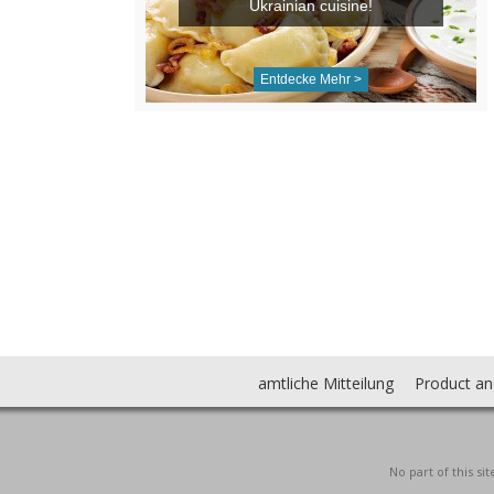
Ukrainian cuisine!
Entdecke Mehr >
amtliche Mitteilung
Product an
No part of this s