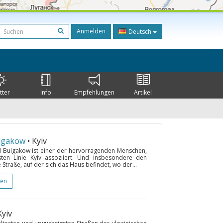
Anmelden
Deutsch
tter
Info
Empfehlungen
Artikel
ulgakow
• Kyiv
ail Bulgakow ist einer der hervorragenden Menschen,
en Linie Kyiv assoziiert. Und insbesondere den
Straße, auf der sich das Haus befindet, wo der...
gen
Kyiv