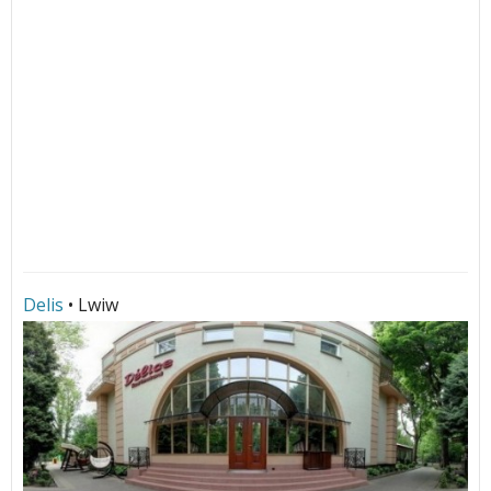
Delis
• Lwiw