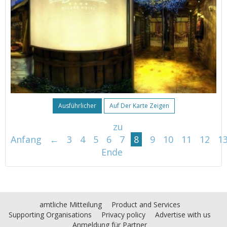
Ausführlicher
Auf Der Karte Zeigen
zu
Anfang
←
3
4
5
6
7
8
9
10
11
12
1
Ende
amtliche Mitteilung
Product and Services
Supporting Organisations
Privacy policy
Advertise with us
Anmeldung für Partner