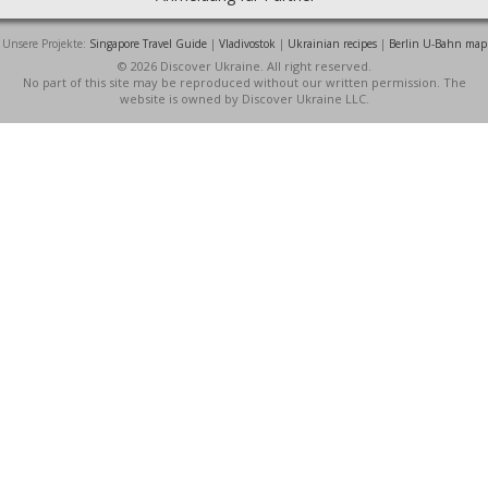
Unsere Projekte:
Singapore Travel Guide
|
Vladivostok
|
Ukrainian recipes
|
Berlin U-Bahn map
© 2026 Discover Ukraine. All right reserved.
No part of this site may be reproduced without our written permission. The
website is owned by Discover Ukraine LLC.