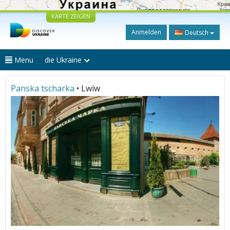
KARTE ZEIGEN
Anmelden
Deutsch
Menu
die Ukraine
Panska tscharka
• Lwiw