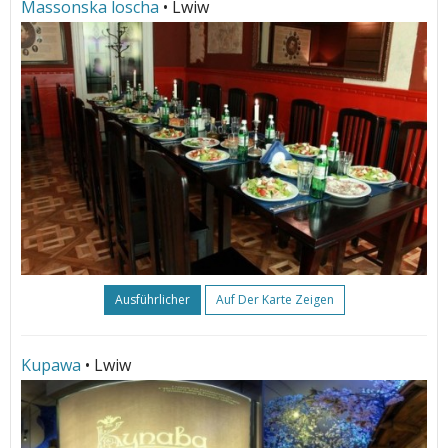
Massonska loscha
• Lwiw
Ausführlicher
Auf Der Karte Zeigen
Kupawa
• Lwiw