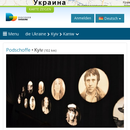
KARTE ZEIGEN
Anmelden
Deutsch
Menu
die Ukraine
Kyiv
Kaniw
Podschoffe
• Kyiv
(102 km)