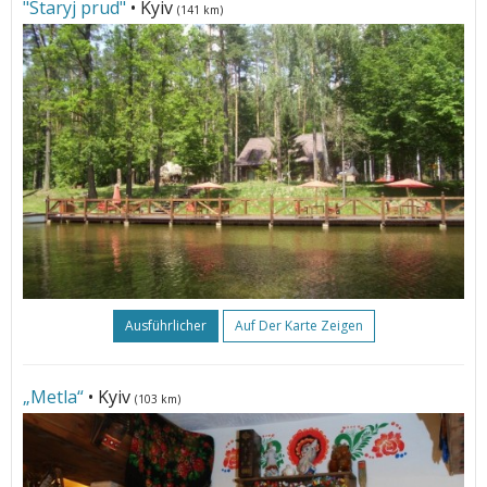
"Staryj prud"
• Kyiv
(141 km)
Ausführlicher
Auf Der Karte Zeigen
„Metla“
• Kyiv
(103 km)