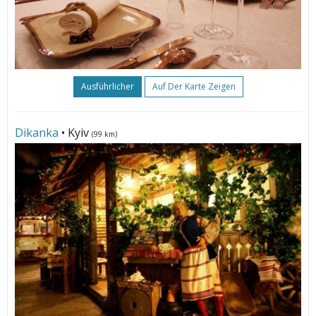
Ausführlicher
Auf Der Karte Zeigen
Dikanka
• Kyiv
(99 km)