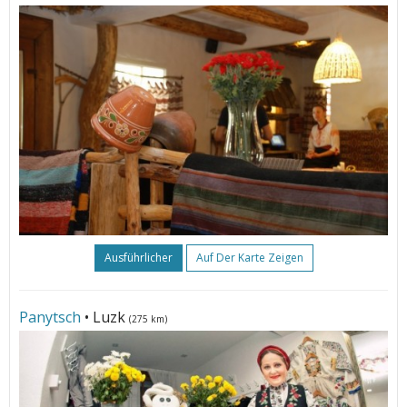
Ausführlicher
Auf Der Karte Zeigen
Panytsch
• Luzk
(275 km)