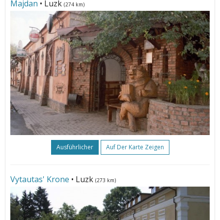
Majdan
• Luzk
(274 km)
Ausführlicher
Auf Der Karte Zeigen
Vytautas' Krone
• Luzk
(273 km)