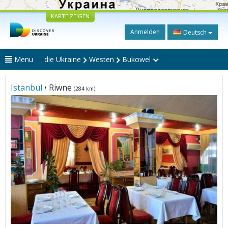
KARTE ZEIGEN
Anmelden
Deutsch
Menu
die Ukraine
Westen
Bukowel
Istanbul
• Riwne
(284 km)