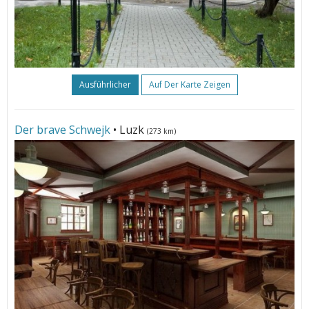
Ausführlicher
Auf Der Karte Zeigen
Der brave Schwejk
• Luzk
(273 km)