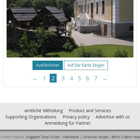
Ausführlicher
Auf Der Karte Zeigen
←
1
2
3
4
5
6
7
→
amtliche Mitteilung
Product and Services
Supporting Organisations
Privacy policy
Advertise with us
Anmeldung für Partner
Unsere Projekte:
Singapore Travel Guide
|
Vladivostok
|
Ukrainian recipes
|
Berlin U-Bahn map