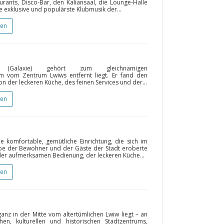
rants, Disco-Bar, den Kaliansaal, die Lounge-Halle
ie exklusive und populärste Klubmusik der...
gen
“ (Galaxie) gehört zum gleichnamigen
m vom Zentrum Lwiws entfernt liegt. Er fand den
 der leckeren Küche, des feinen Services und der...
gen
ne komfortable, gemütliche Einrichtung, die sich im
iebe der Bewohner und der Gäste der Stadt eroberte
 der aufmerksamen Bedienung, der leckeren Küche...
gen
nz in der Mitte vom altertümlichen Lwiw liegt – an
en, kulturellen und historischen Stadtzentrums,