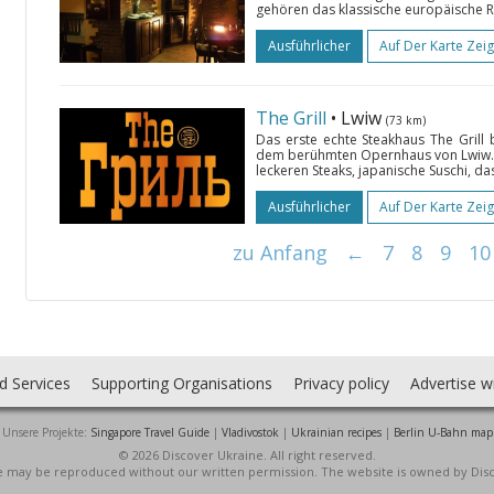
gehören das klassische europäische R
Ausführlicher
Auf Der Karte Zei
Тhе Grill
• Lwiw
(73 km)
Das erste echte Steakhaus Тhе Grill 
dem berühmten Opernhaus von Lwiw. D
leckeren Steaks, japanische Suschi, da
Ausführlicher
Auf Der Karte Zei
zu Anfang
←
7
8
9
10
d Services
Supporting Organisations
Privacy policy
Advertise w
Unsere Projekte:
Singapore Travel Guide
|
Vladivostok
|
Ukrainian recipes
|
Berlin U-Bahn map
© 2026 Discover Ukraine. All right reserved.
ite may be reproduced without our written permission. The website is owned by Dis