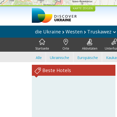
KARTE ZEIGEN
die Ukraine
Westen
Truskawez
Startseite
Orte
Aktivitäten
Unterha
Alle
Ukrainische
Europäische
Kauka
Beste Hotels