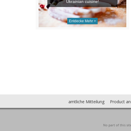
Ukrainian cuisine!
Entdecke Mehr >
amtliche Mitteilung
Product an
No part of this s