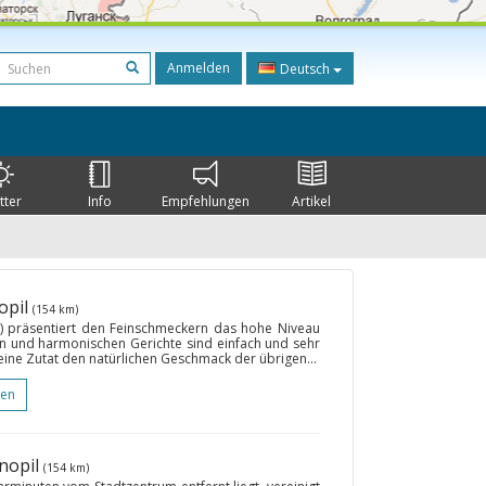
Anmelden
Deutsch
tter
Info
Empfehlungen
Artikel
opil
(154 km)
l) präsentiert den Feinschmeckern das hohe Niveau
en und harmonischen Gerichte sind einfach und sehr
eine Zutat den natürlichen Geschmack der übrigen...
gen
rnopil
(154 km)