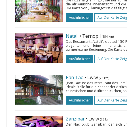
Die Pizzeria „Flamingo“, die nur 10 Fa
die afrikanische Innenansicht und die 
Die Karte von „Flamingo“ ist vielfältig:
Ausführlicher
Auf Der Karte Zei
Natali
• Ternopil
(154 km)
Das Restaurant „Natali“, das auf 150 
elegante und feine Innenansicht
aufmerksame Bedienung. Die Karte des 
Ausführlicher
Auf Der Karte Zei
Pan Tao
• Lwiw
(72 km)
„Pan Tao“ ist das Restaurant des Fami
ideale Stelle für die Kenner der östli
chinesischen und östlichen Küchen, sow
Ausführlicher
Auf Der Karte Zei
Zanzibar
• Lwiw
(75 km)
Der Nachtklub Zanzibar, der sich u