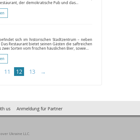
estaurant, der demokratische Pub und das...
gen
befindet sich im historischen Stadtzentrum – neben
as Restaurant bietet seinen Gästen die saftreichen
s zwei Sorten vom frischen häuslichen Bier, sowie...
gen
11
12
13
→
ith us
Anmeldung für Partner
cover Ukraine LLC.