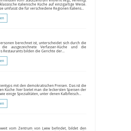
hrminuten vom Stadtzentrum entfernt liegt, vereinigt
klassische italienische Küche auf einzigartige Weise.
 sie umfasst die für verschiedene Regionen Italiens...
gen
Personen berechnet ist, unterscheidet sich durch die
, die ausgezeichnete Verfasser-Küche und die
Restaurants bilden die Gerichte der...
gen
lientyps mit den demokratischen Preisen. Das ist die
chen Küche: hier bietet man die leckersten Speisen der
ie einige Spezialitäten, unter denen Kalbfleisch...
gen
nweit vom Zentrum von Lwiw befindet, bildet den