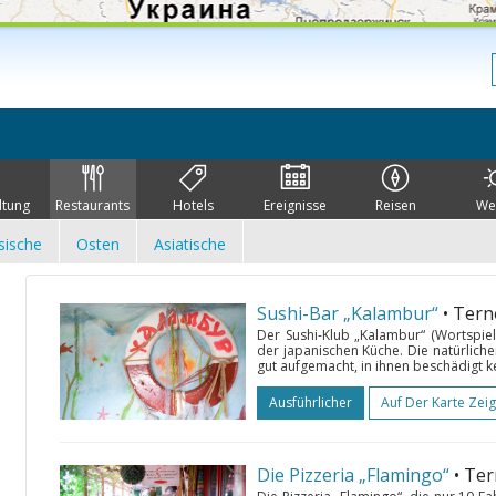
ltung
Restaurants
Hotels
Ereignisse
Reisen
We
sische
Osten
Asiatische
Sushi-Bar „Kalambur“
• Tern
Der Sushi-Klub „Kalambur“ (Wortspie
der japanischen Küche. Die natürlich
gut aufgemacht, in ihnen beschädigt k
Ausführlicher
Auf Der Karte Zei
Die Pizzeria „Flamingo“
• Te