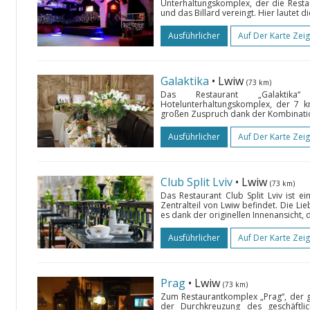
Unterhaltungskomplex, der die Restau
und das Billard vereingt. Hier lautet d
Ausführlicher
Auf Der Karte Zei
Galaktika
• Lwiw
(73 km)
Das Restaurant „Galaktika
Hotelunterhaltungskomplex, der 7 k
großen Zuspruch dank der Kombination
Ausführlicher
Auf Der Karte Zei
Club Split Lviv
• Lwiw
(73 km)
Das Restaurant Club Split Lviv ist ei
Zentralteil von Lwiw befindet. Die L
es dank der originellen Innenansicht,
Ausführlicher
Auf Der Karte Zei
Prag
• Lwiw
(73 km)
Zum Restaurantkomplex „Prag“, der ga
der Durchkreuzung des geschäftlich