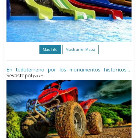
Más Info
Mostrar En Mapa
En todoterreno por los monumentos históricos
•
Sevastopol
(50 km)