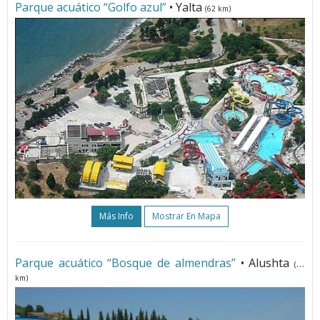
Parque acuático “Golfo azul”
• Yalta
(62 km)
Más Info
Mostrar En Mapa
Parque acuático “Bosque de almendras”
• Alushta
(40
km)