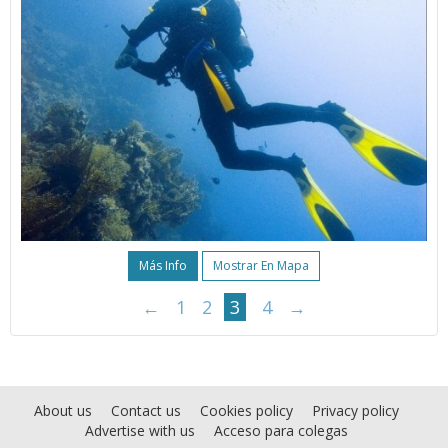
Más Info
Mostrar En Mapa
←
1
2
3
4
→
About us
Contact us
Cookies policy
Privacy policy
Advertise with us
Acceso para colegas