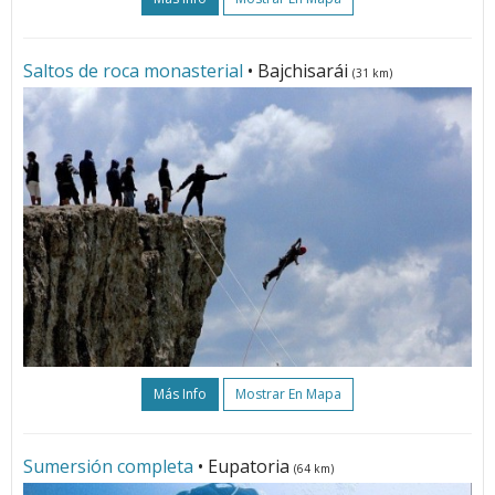
Saltos de roca monasterial
• Bajchisarái
(31 km)
Más Info
Mostrar En Mapa
Sumersión completa
• Eupatoria
(64 km)