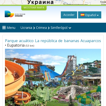
MOSTRAR MAPA
Acceder
Español
Menu
Ucrania
Crimea
Simferópol
Parque acuático La república de bananas Acuaparcos
• Eupatoria
(53 km)