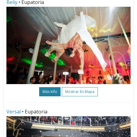
Beliy
• Eupatoria
Más Info
Mostrar En Mapa
Versal
• Eupatoria