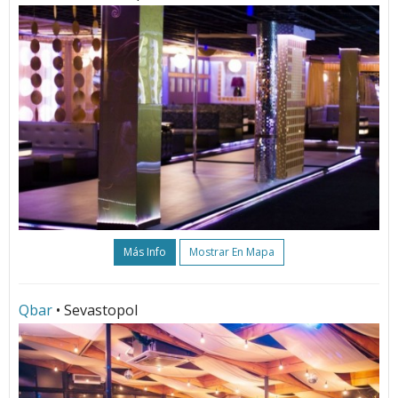
Más Info
Mostrar En Mapa
Qbar
• Sevastopol