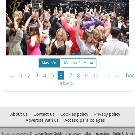
Más Info
Mostrar En Mapa
←
1
2
3
4
5
6
7
8
9
10
11
→
hac
abajo
About us
Contact us
Cookies policy
Privacy policy
Advertise with us
Acceso para colegas
Nuestros proyectos:
Singapore Travel Guide
|
Vladivostok
|
Ukrainian recipes
|
Berlin U-Bahn