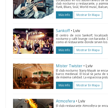
Localizado en los subterráneos de la 
club nocturno y restaurante, y asimi
Funk, Blues, Soul, World music, Balcan, 
Más Info
Mostrar En Mapa
Sankoff
• Lviv
El centro de ocio Sankoff, localizad
nocturno y café lounge con karaoke. D
como el restaurante donde sirven los 
Más Info
Mostrar En Mapa
Mister Twister
• Lviv
El club nocturno Stariy Mayak se encue
barco medieval. El local se jacta de
de máxima calidad. La espaciosa pista
Más Info
Mostrar En Mapa
Atmosfera
• Lviv
El club-restaurante Atmosfera se encu