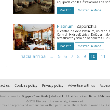
equipada con las instalaciones de son
Más Info
Mostrar En Mapa
Platinum
• Zaporizhia
El centro de ocio Platinum, ubicado a 
Central Hidroeléctrica Dniéper, al
restaurante y sala de banquetes. El c
Más Info
Mostrar En Mapa
hacia arriba
←
5
6
7
8
9
10
11
act us
Cookies policy
Privacy policy
Advertise with us
Acces
Nuestros proyectos:
Singapore Travel Guide
|
Vladivostok
|
Ukrainian recipes
|
Berlin U-Bahn ma
© 2026 Discover Ukraine. All right reserved.
ite may be reproduced without our written permission. The website is owned by Dis