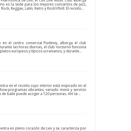
Filarmónica de Lviv, el Cult Live Music Club alberga
smo es la sede para los mejores conciertos de Jazz,
Rock, Reggae, Latin, Retro y Rock’n’Roll. El recinto...
o en el centro comercial Pivdeniy, alberga el club
urante las horas diurnas, el club nocturno funciona
platos europeos y típicos ucranianos, y durante...
ntra en el recinto cuyo interior está inspirado en el
 show-programas vibrantes, variado menú y servicio
 de baile puede acoger a 120 personas. Ahí se...
entra en pleno corazón de Lviv y se caracteriza por