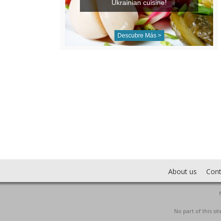
Ukrainian cuisine!
Descubre Más >
About us
Cont
No part of this s