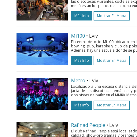
las discotecas vibrantes, cócteles exq
menú están los platos de la cocina eu
Más Info
Mostrar En Mapa
Мі100
• Lviv
El centro de ocio Мі100 ubicado en la
bowling, pub, karaoke y club de póke
Además, hay una escuela donde se pue
Más Info
Mostrar En Mapa
Metro
• Lviv
Localizado a una escasa distancia del
jacta de las discotecas temáticas y 
dos pistas de baile: en el MMRK Metro 
Más Info
Mostrar En Mapa
Rafinad People
• Lviv
El club Rafinad People está localizado
calidad, show-programas vibrantes y