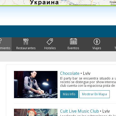
imiento
Restaurantes
Hoteles
Eventos
Viajes
Chocolate
• Lviv
El party bar se encuentra situado a u
recinto se distingue por show interesa
club cuenta con la espaciosa pista de 
Más Info
Mostrar En Mapa
Cult Live Music Club
• Lviv