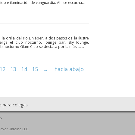
ido e iluminación de vanguardia. Ahí se escucha...
la orilla del río Dniéper, a dos pasos de la ilustre
berga el club nocturno, lounge bar, sky lounge,
lub nocturno Glam Club se destaca por la música...
12
13
14
15
→
hacia abajo
o para colegas
p
cover Ukraine LLC.