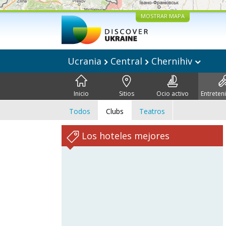
MOSTRAR MAPA
Ucrania
Central
Chernihiv
Inicio
Sitios
Ocio activo
Entreten
Todos
Clubs
Teatros
Los hoteles mejores