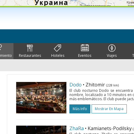
imiento
Restaurantes
Hoteles
Eventos
Viajes
Dodo
• Zhitomir
(228 km)
El club nocturno Dodo se encuentra 
nombre, localizado a 10 minutos en c
más emblemáticos. El club puede jactar
Más Info
Mostrar En Mapa
ZhaRa
• Kamianets-Podilsky