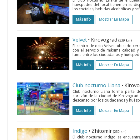
El club nocturno ZhaRa se encuent
huéspedes del local tienen en su di
los cocteles, bebidas alcohólicas y refr
Más Info
Mostrar En Mapa
Velvet
• Kirovograd
(339 km)
El centro de ocio Velvet, ubicado ce
con el servicio de máxima calidad 
fama entre los ciudadanos y huéspede
Más Info
Mostrar En Mapa
Club nocturno Liana
• Kirov
Club nocturno Liana forma parte d
corazón de la ciudad de Kirovograd.
descanso por los ciudadanos y huésped
Más Info
Mostrar En Mapa
Indigo
• Zhitomir
(230 km)
El club nocturno Indigo se encuent