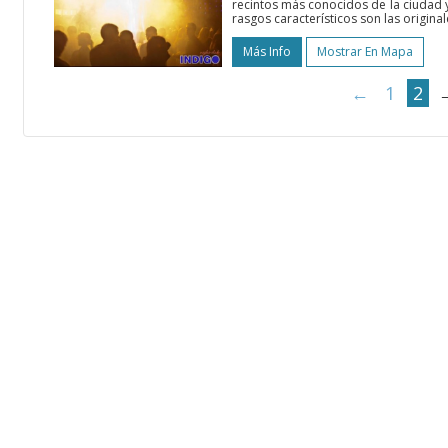
recintos más conocidos de la ciudad y
rasgos característicos son las origina
Más Info
Mostrar En Mapa
←
1
2