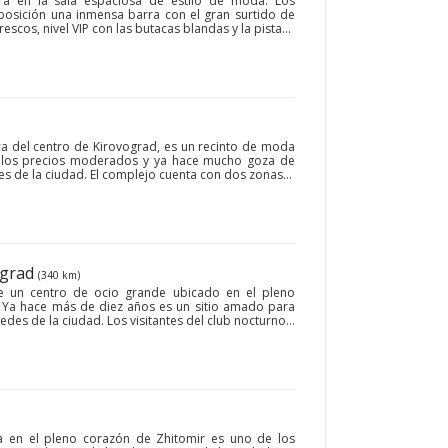
ra en la sala espaciosa de estilo de moda. Los
sposición una inmensa barra con el gran surtido de
escos, nivel VIP con las butacas blandas y la pista...
rca del centro de Kirovograd, es un recinto de moda
y los precios moderados y ya hace mucho goza de
s de la ciudad. El complejo cuenta con dos zonas...
ograd
(340 km)
e un centro de ocio grande ubicado en el pleno
 Ya hace más de diez años es un sitio amado para
es de la ciudad. Los visitantes del club nocturno...
ra en el pleno corazón de Zhitomir es uno de los