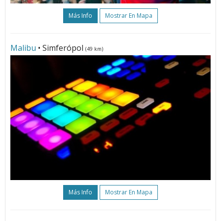
Más Info
Mostrar En Mapa
Malibu
• Simferópol
(49 km)
Más Info
Mostrar En Mapa