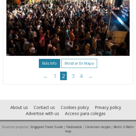
Más Info
Mostrar En Mapa
←
1
2
3
4
→
About us
Contact us
Cookies policy
Privacy policy
Advertise with us
Acceso para colegas
Nuestros proyectos:
Singapore Travel Guide
|
Vladivostok
|
Ukrainian recipes
|
Berlin U-Bahn
map