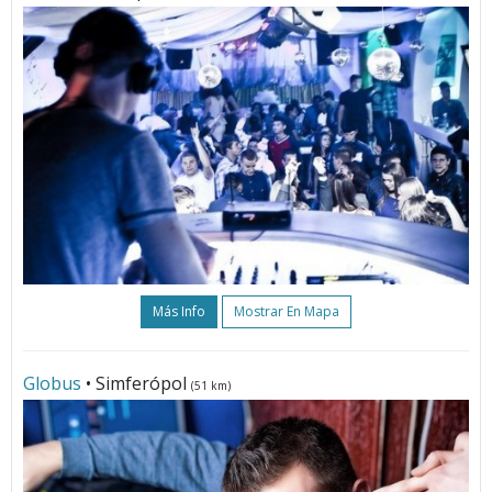
Más Info
Mostrar En Mapa
Globus
• Simferópol
(51 km)