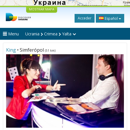
MOSTRAR MAPA
Acceder
Español
Menu
Ucrania
Crimea
Yalta
King
• Simferópol
(51 km)