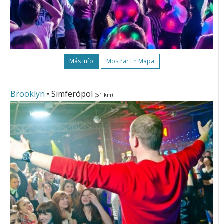
Más Info
Mostrar En Mapa
Brooklyn
• Simferópol
(51 km)