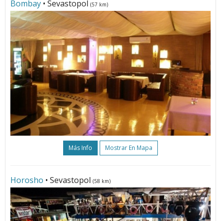
Bombay
• Sevastopol
(57 km)
Más Info
Mostrar En Mapa
Horosho
• Sevastopol
(58 km)