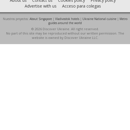
About us
Contact us
Cookies policy
Privacy policy
Advertise with us
Acceso para colegas
Nuestros proyectos:
About Singapore
|
Vladivostok hotels
|
Ukraine National cuisine
|
Metro
guides around the world
© 2026 Discover Ukraine. All right reserved.
No part of this site may be reproduced without our written permission. The
website is owned by Discover Ukraine LLC.