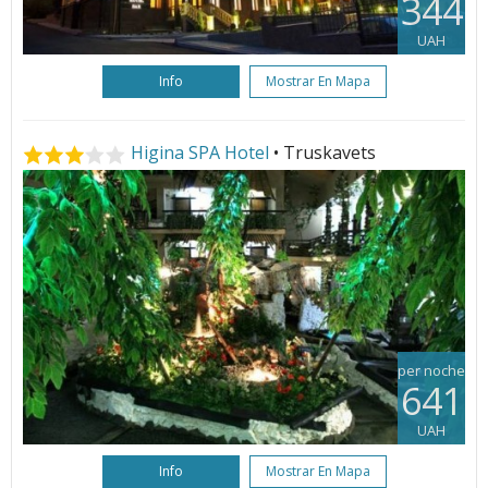
344
UAH
Info
Mostrar En Mapa
Higina SPA Hotel
• Truskavets
per noche
641
UAH
Info
Mostrar En Mapa