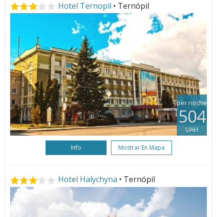
Hotel Ternopil
• Ternópil
per noche
504
UAH
Info
Mostrar En Mapa
Hotel Halychyna
• Ternópil