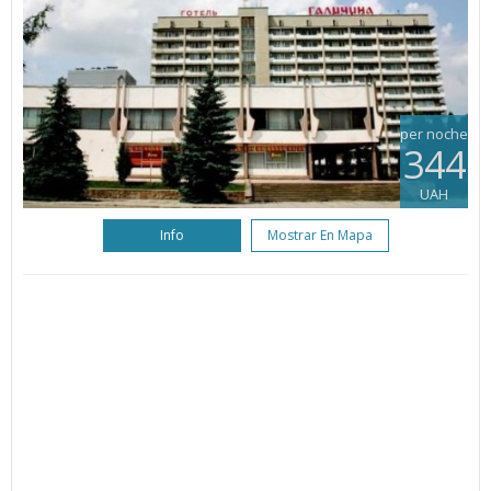
per noche
344
UAH
Info
Mostrar En Mapa