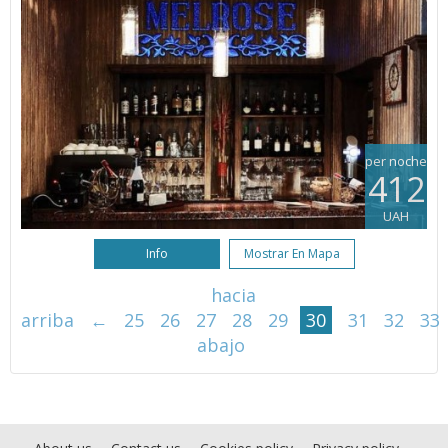
per noche
412
UAH
Info
Mostrar En Mapa
hacia
arriba
←
25
26
27
28
29
30
31
32
33
abajo