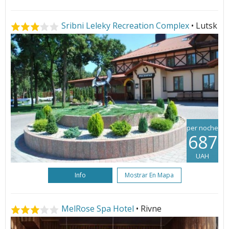
Sribni Leleky Recreation Complex
• Lutsk
per noche
687
UAH
Info
Mostrar En Mapa
MelRose Spa Hotel
• Rivne