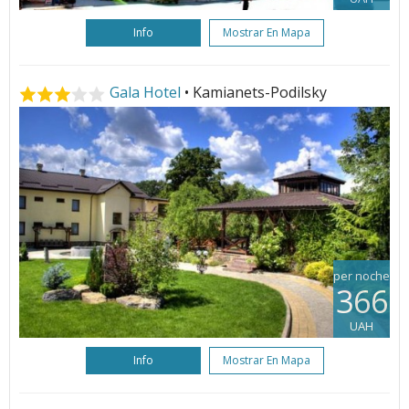
Info
Mostrar En Mapa
Gala Hotel
• Kamianets-Podilsky
per noche
366
UAH
Info
Mostrar En Mapa