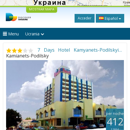
MOSTRAR MAPA
Acceder
Español
Menu
Ucrania
7 Days Hotel Kamyanets-Podilskyi
•
Kamianets-Podilsky
per noche
412
UAH