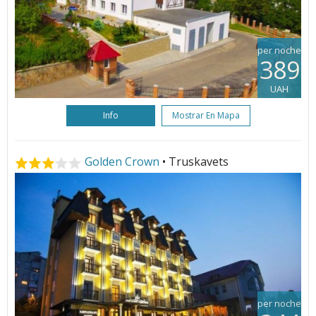
per noche
389
UAH
Info
Mostrar En Mapa
Golden Crown
• Truskavets
per noche