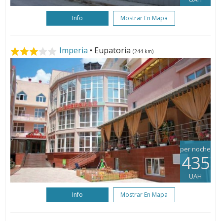
Info
Mostrar En Mapa
Imperia
• Eupatoria
(244 km)
per noche
435
UAH
Info
Mostrar En Mapa