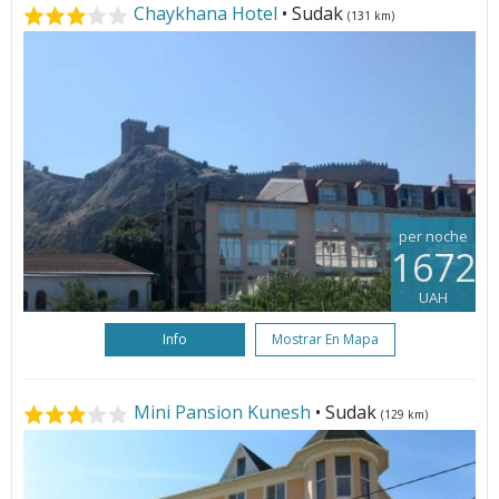
Chaykhana Hotel
• Sudak
(131 km)
per noche
1672
UAH
Info
Mostrar En Mapa
Mini Pansion Kunesh
• Sudak
(129 km)