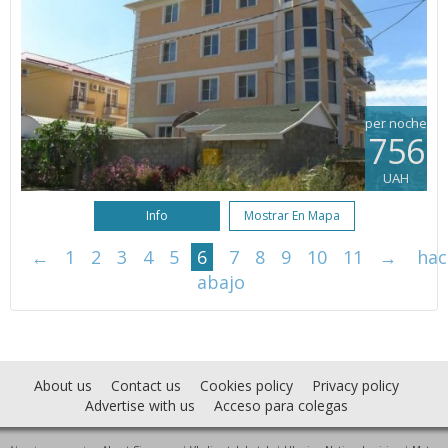
per noche
756
UAH
Info
Mostrar En Mapa
←
1
2
3
4
5
6
7
8
9
10
11
→
hac
abajo
About us
Contact us
Cookies policy
Privacy policy
Advertise with us
Acceso para colegas