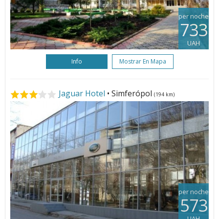
per noche
733
UAH
Info
Mostrar En Mapa
Jaguar Hotel
• Simferópol
(194 km)
per noche
573
UAH