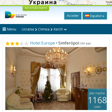
MOSTRAR MAPA
Acceder
Español
Menu
Ucrania
Crimea
Kerch
Hotel Europe
• Simferópol
(191 km)
per noche
1168
UAH