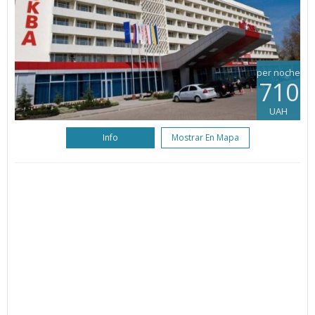
per noche
710
UAH
Info
Mostrar En Mapa