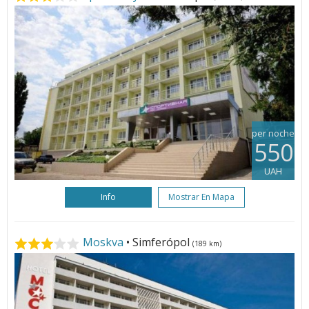
per noche
550
UAH
Info
Mostrar En Mapa
Moskva
• Simferópol
(189 km)