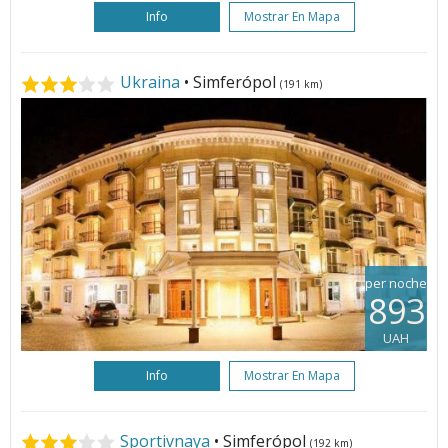
Info
Mostrar En Mapa
Ukraina
• Simferópol
(191 km)
per noche
893
UAH
Info
Mostrar En Mapa
Sportivnaya
• Simferópol
(192 km)