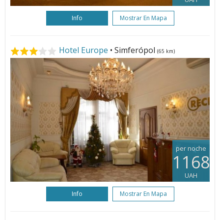
Info
Mostrar En Mapa
Hotel Europe
• Simferópol
(65 km)
per noche
1168
UAH
Info
Mostrar En Mapa