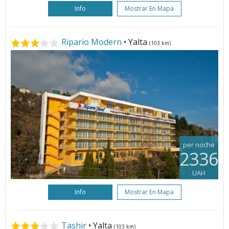
Info
Mostrar En Mapa
Ripario Modern
• Yalta
(103 km)
per noche
2336
UAH
Info
Mostrar En Mapa
Tashir
• Yalta
(103 km)