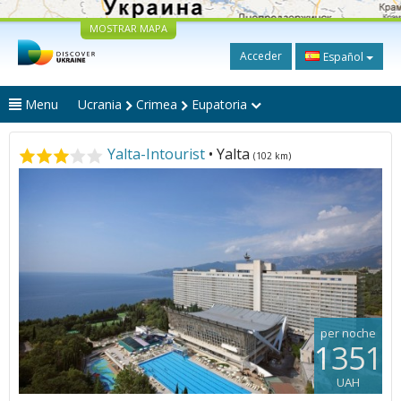
MOSTRAR MAPA
Acceder
Español
Menu
Ucrania
Crimea
Eupatoria
Yalta-Intourist
• Yalta
(102 km)
per noche
1351
UAH