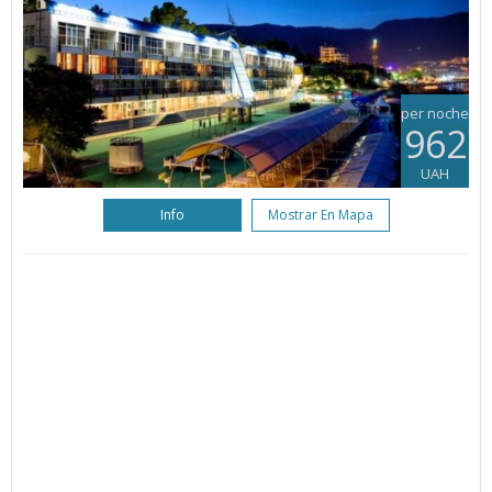
per noche
962
UAH
Info
Mostrar En Mapa