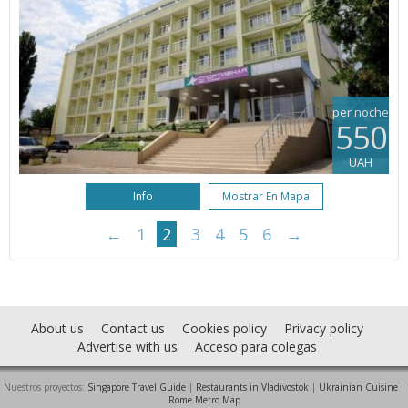
per noche
550
UAH
Info
Mostrar En Mapa
←
1
2
3
4
5
6
→
About us
Contact us
Cookies policy
Privacy policy
Advertise with us
Acceso para colegas
Nuestros proyectos:
Singapore Travel Guide
|
Restaurants in Vladivostok
|
Ukrainian Cuisine
|
Rome Metro Map