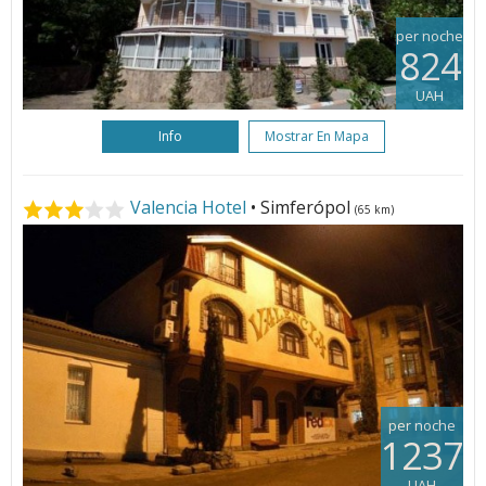
per noche
824
UAH
Info
Mostrar En Mapa
Valencia Hotel
• Simferópol
(65 km)
per noche
1237
UAH