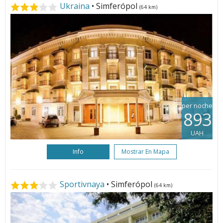
Ukraina
• Simferópol
(64 km)
per noche
893
UAH
Info
Mostrar En Mapa
Sportivnaya
• Simferópol
(64 km)