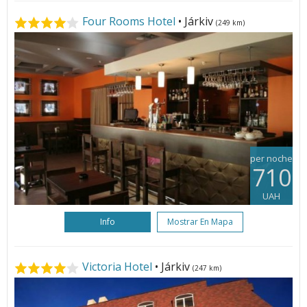
Four Rooms Hotel
• Járkiv
(249 km)
per noche
710
UAH
Info
Mostrar En Mapa
Victoria Hotel
• Járkiv
(247 km)