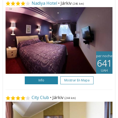
Nadiya Hotel
• Járkiv
(246 km)
per noche
641
UAH
Info
Mostrar En Mapa
City Club
• Járkiv
(244 km)