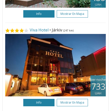
UAH
Info
Mostrar En Mapa
Viva Hotel
• Járkiv
(247 km)
per noche
733
UAH
Info
Mostrar En Mapa