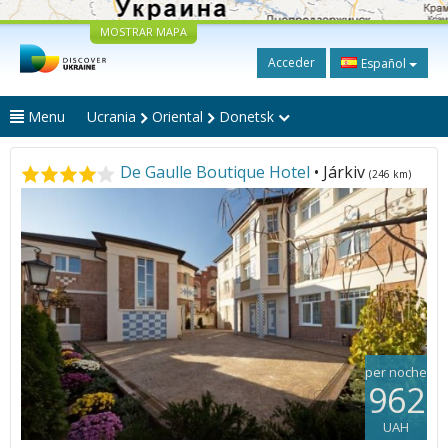
MOSTRAR MAPA
Acceder
Español
Menu
Ucrania
Oriental
Donetsk
De Gaulle Boutique Hotel
• Járkiv
(246 km)
per noche
962
UAH