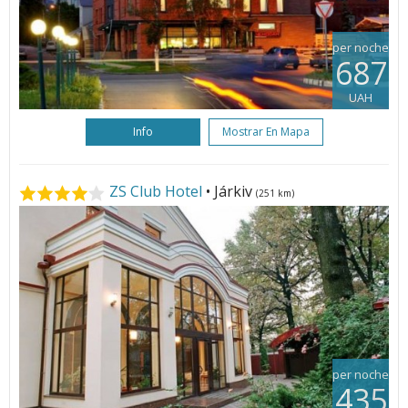
per noche
687
UAH
Info
Mostrar En Mapa
ZS Club Hotel
• Járkiv
(251 km)
per noche
435