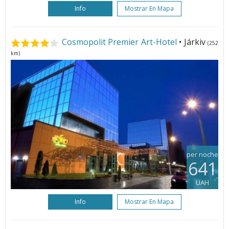
Info
Mostrar En Mapa
Cosmopolit Premier Art-Hotel
• Járkiv
(252
km)
per noche
641
UAH
Info
Mostrar En Mapa