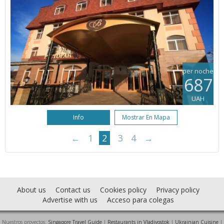
per noche
687
UAH
Info
Mostrar En Mapa
←
1
2
3
4
→
About us
Contact us
Cookies policy
Privacy policy
Advertise with us
Acceso para colegas
Nuestros proyectos:
Singapore Travel Guide
|
Restaurants in Vladivostok
|
Ukrainian Cuisine
|