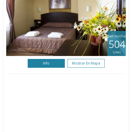
per noche
504
UAH
Info
Mostrar En Mapa