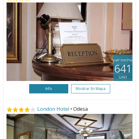
per noche
641
UAH
Info
Mostrar En Mapa
London Hotel
• Odesa