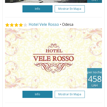
Info
Mostrar En Mapa
Hotel Vele Rosso
• Odesa
per noche
458
UAH
Info
Mostrar En Mapa