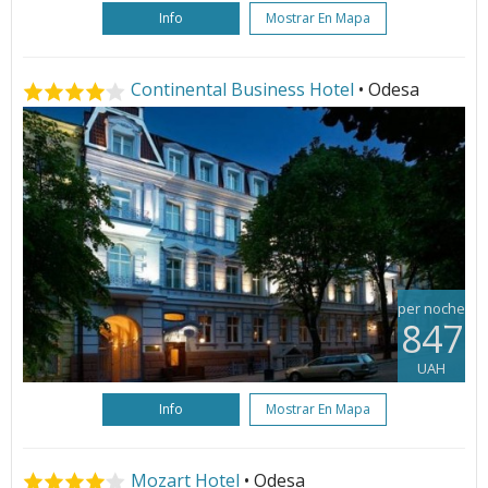
Info
Mostrar En Mapa
Continental Business Hotel
• Odesa
per noche
847
UAH
Info
Mostrar En Mapa
Mozart Hotel
• Odesa