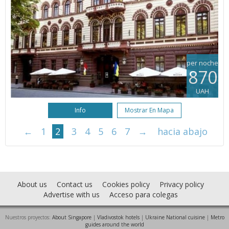
per noche
870
UAH
Info
Mostrar En Mapa
←
1
2
3
4
5
6
7
→
hacia abajo
About us
Contact us
Cookies policy
Privacy policy
Advertise with us
Acceso para colegas
Nuestros proyectos:
About Singapore
|
Vladivostok hotels
|
Ukraine National cuisine
|
Metro
guides around the world