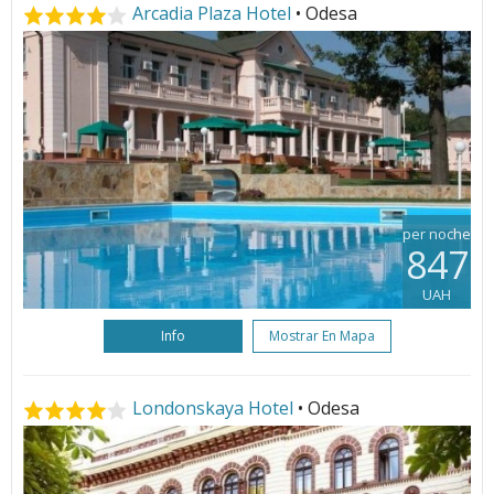
Arcadia Plaza Hotel
• Odesa
per noche
847
UAH
Info
Mostrar En Mapa
Londonskaya Hotel
• Odesa