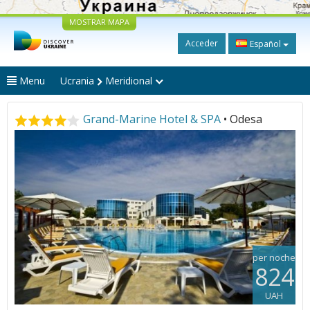
MOSTRAR MAPA
Acceder
Español
Menu
Ucrania
Meridional
Grand-Marine Hotel & SPA
• Odesa
per noche
824
UAH