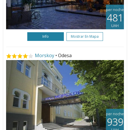
per noche
481
UAH
Info
Mostrar En Mapa
Morskoy
• Odesa
per noche
939
UAH