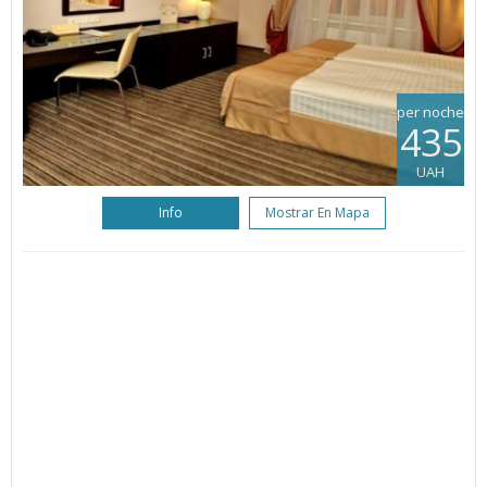
per noche
435
UAH
Info
Mostrar En Mapa