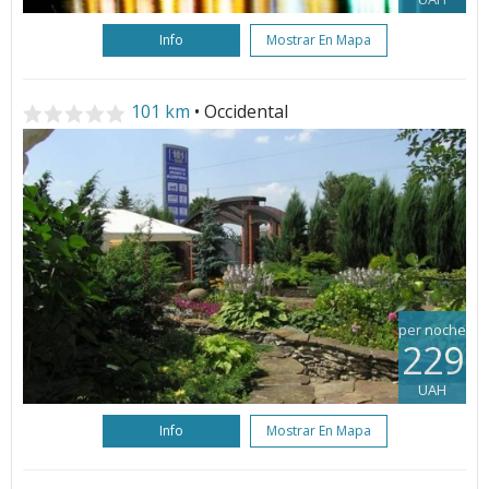
Info
Mostrar En Mapa
101 km
• Occidental
per noche
229
UAH
Info
Mostrar En Mapa