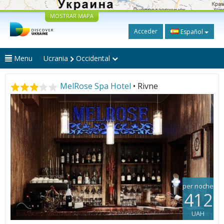
MOSTRAR MAPA
Acceder
Español
Menu
Ucrania
Occidental
MelRose Spa Hotel
• Rivne
per noche
412
UAH