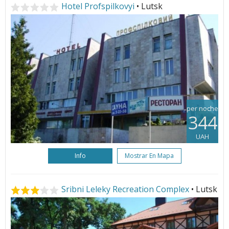
Hotel Profspilkovyi
• Lutsk
per noche
344
UAH
Info
Mostrar En Mapa
Sribni Leleky Recreation Complex
• Lutsk