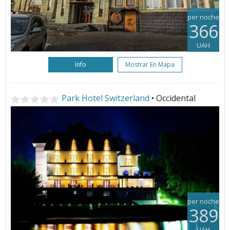
per noche
366
UAH
Info
Mostrar En Mapa
Park Hotel Switzerland
• Occidental
per noche
389
UAH