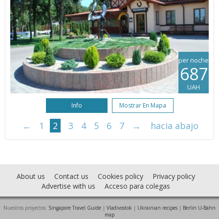
per noche
687
UAH
Info
Mostrar En Mapa
←
1
2
3
4
5
6
7
→
hacia abajo
About us
Contact us
Cookies policy
Privacy policy
Advertise with us
Acceso para colegas
Nuestros proyectos:
Singapore Travel Guide
|
Vladivostok
|
Ukrainian recipes
|
Berlin U-Bahn
map