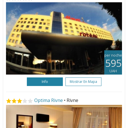
per noche
595
UAH
Info
Mostrar En Mapa
Optima Rivne
• Rivne