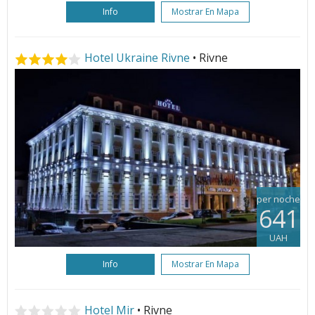
Info
Mostrar En Mapa
Hotel Ukraine Rivne
• Rivne
per noche
641
UAH
Info
Mostrar En Mapa
Hotel Mir
• Rivne