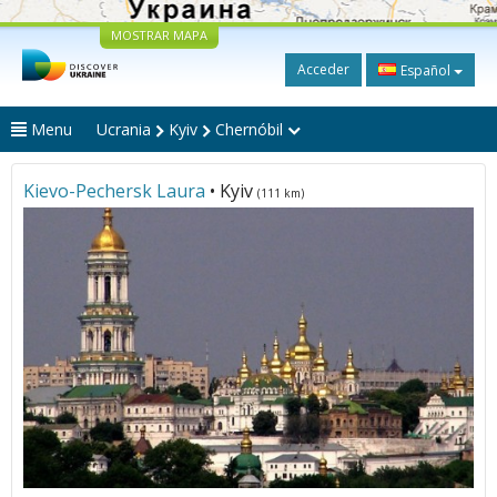
MOSTRAR MAPA
Acceder
Español
Menu
Ucrania
Kyiv
Chernóbil
Kievo-Pechersk Laura
• Kyiv
(111 km)