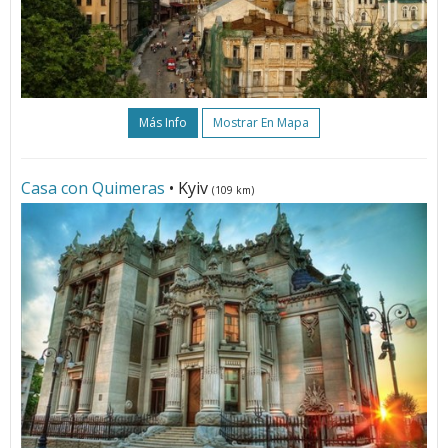
Más Info
Mostrar En Mapa
Casa con Quimeras
• Kyiv
(109 km)