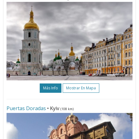
Más Info
Mostrar En Mapa
Puertas Doradas
• Kyiv
(108 km)