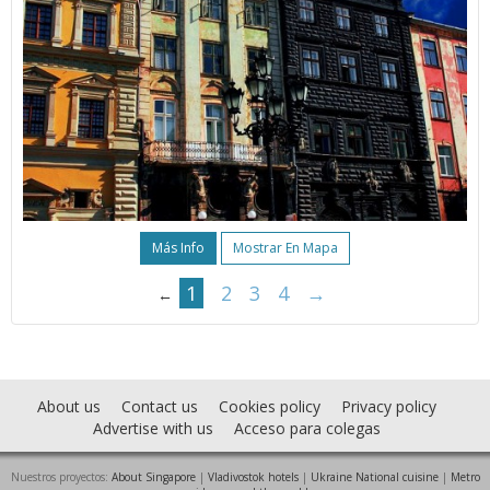
Más Info
Mostrar En Mapa
1
2
3
4
→
←
About us
Contact us
Cookies policy
Privacy policy
Advertise with us
Acceso para colegas
Nuestros proyectos:
About Singapore
|
Vladivostok hotels
|
Ukraine National cuisine
|
Metro