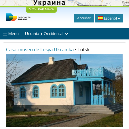
MOSTRAR MAPA
Acceder
Español
Menu
Ucrania
Occidental
Casa-museo de Lesya Ukrainka
• Lutsk