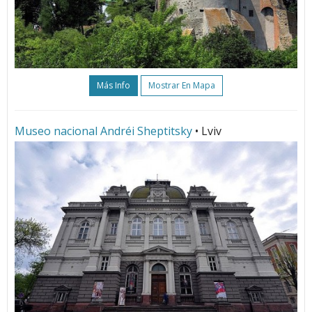
Más Info
Mostrar En Mapa
Museo nacional Andréi Sheptitsky
• Lviv