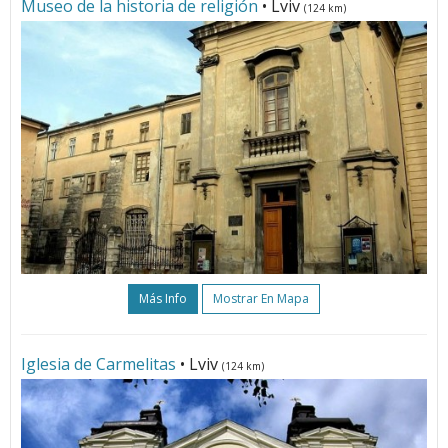
Museo de la historia de religión
• Lviv
(124 km)
Más Info
Mostrar En Mapa
Iglesia de Carmelitas
• Lviv
(124 km)