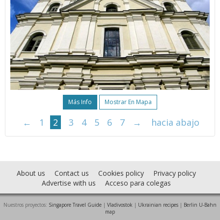
Más Info
Mostrar En Mapa
←
1
2
3
4
5
6
7
→
hacia abajo
About us
Contact us
Cookies policy
Privacy policy
Advertise with us
Acceso para colegas
Nuestros proyectos:
Singapore Travel Guide
|
Vladivostok
|
Ukrainian recipes
|
Berlin U-Bahn
map