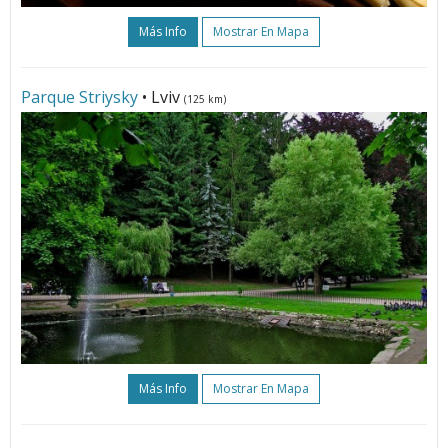
Más Info
Mostrar En Mapa
Parque Striysky
• Lviv
(125 km)
Más Info
Mostrar En Mapa