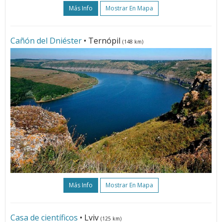
Más Info
Mostrar En Mapa
Cañón del Dniéster
• Ternópil
(148 km)
Más Info
Mostrar En Mapa
Casa de científicos
• Lviv
(125 km)