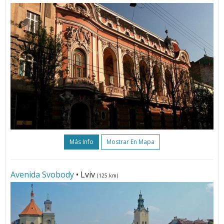
Más Info
Mostrar En Mapa
Avenida Svobody
• Lviv
(125 km)