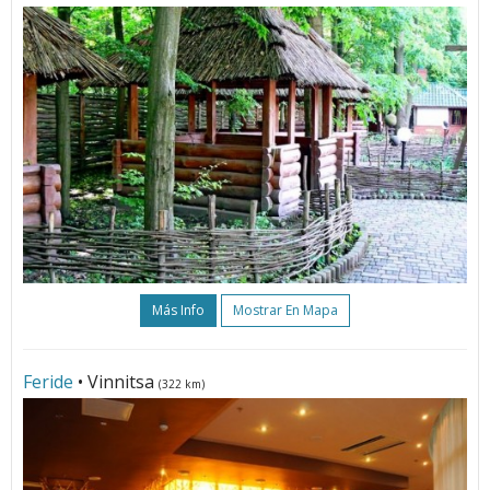
Más Info
Mostrar En Mapa
Feride
• Vinnitsa
(322 km)