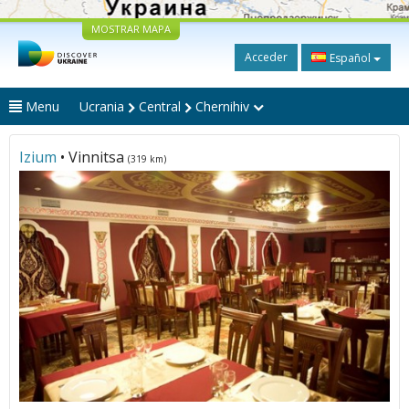
MOSTRAR MAPA
Acceder
Español
Menu
Ucrania
Central
Chernihiv
Izium
• Vinnitsa
(319 km)