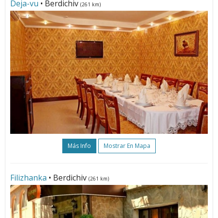
Deja-vu
• Berdichiv
(261 km)
Más Info
Mostrar En Mapa
Filizhanka
• Berdichiv
(261 km)