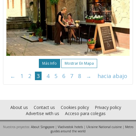
Más Info
Mostrar En Mapa
←
1
2
3
4
5
6
7
8
→
hacia abajo
About us
Contact us
Cookies policy
Privacy policy
Advertise with us
Acceso para colegas
Nuestros proyectos:
About Singapore
|
Vladivostok hotels
|
Ukraine National cuisine
|
Metro
guides around the world