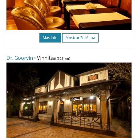
Más Info
Mostrar En Mapa
Dr. Goorvin
• Vinnitsa
(323 km)