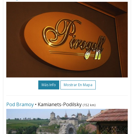
Más Info
Mostrar En Mapa
Pod Bramoy
• Kamianets-Podilsky
(152 km)