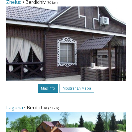
Zhelud
• Berdichiv
(80 km)
Más Info
Mostrar En Mapa
Laguna
• Berdichiv
(73 km)