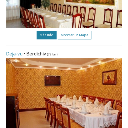
Más Info
Mostrar En Mapa
Deja-vu
• Berdichiv
(72 km)