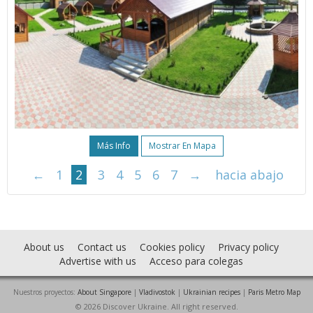
Más Info
Mostrar En Mapa
←
1
2
3
4
5
6
7
→
hacia abajo
About us
Contact us
Cookies policy
Privacy policy
Advertise with us
Acceso para colegas
Nuestros proyectos:
About Singapore
|
Vladivostok
|
Ukrainian recipes
|
Paris Metro Map
© 2026 Discover Ukraine. All right reserved.