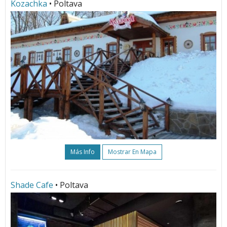
Kozachka
• Poltava
Más Info
Mostrar En Mapa
Shade Cafe
• Poltava