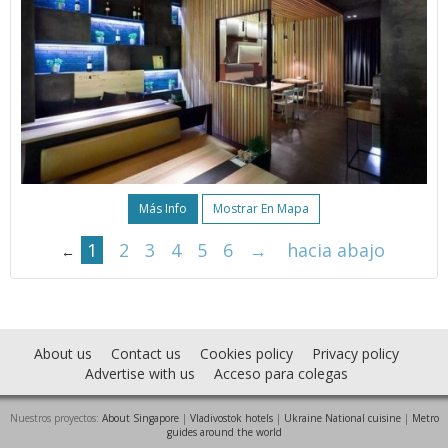
Más Info
Mostrar En Mapa
1
2
3
4
5
6
→
hacia abajo
←
About us
Contact us
Cookies policy
Privacy policy
Advertise with us
Acceso para colegas
Nuestros proyectos:
About Singapore
|
Vladivostok hotels
|
Ukraine National cuisine
|
Metro
guides around the world