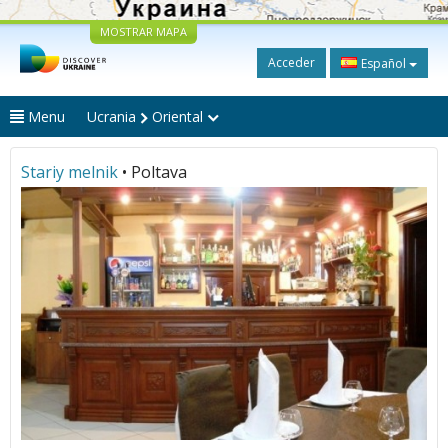
MOSTRAR MAPA
Acceder
Español
Menu
Ucrania
Oriental
Stariy melnik
• Poltava