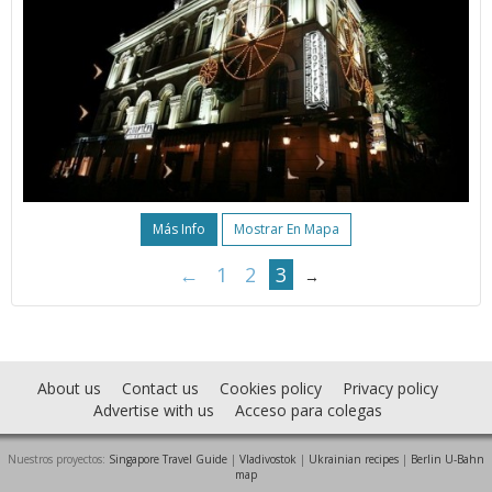
Más Info
Mostrar En Mapa
←
1
2
3
→
About us
Contact us
Cookies policy
Privacy policy
Advertise with us
Acceso para colegas
Nuestros proyectos:
Singapore Travel Guide
|
Vladivostok
|
Ukrainian recipes
|
Berlin U-Bahn
map