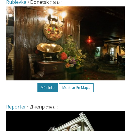
Rublevka
• Donetsk
(120 km)
Más Info
Mostrar En Mapa
Reporter
• Днепр
(196 km)