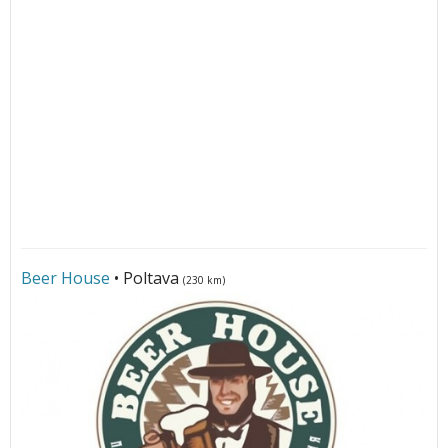
Beer House
• Poltava
(230 km)