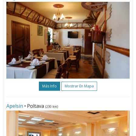
Más Info
Mostrar En Mapa
Apelsin
• Poltava
(230 km)