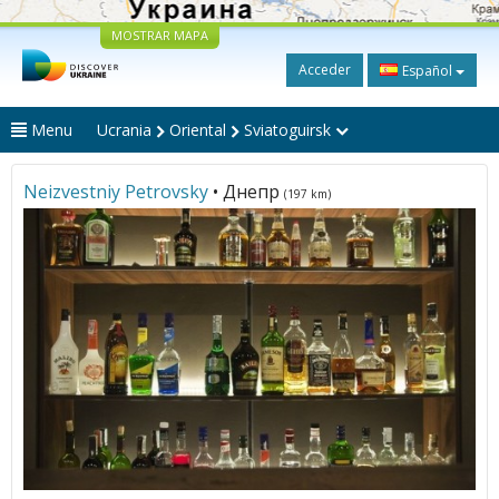
MOSTRAR MAPA
Acceder
Español
Menu
Ucrania
Oriental
Sviatoguirsk
Neizvestniy Petrovsky
• Днепр
(197 km)