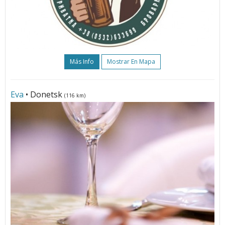
Más Info
Mostrar En Mapa
Eva
• Donetsk
(116 km)