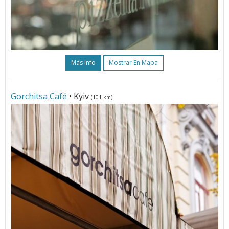
Más Info
Mostrar En Mapa
Gorchitsa Café
• Kyiv
(101 km)