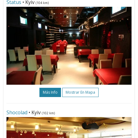
Status
• Kyiv
(104 km)
Más Info
Mostrar En Mapa
Shocolad
• Kyiv
(102 km)