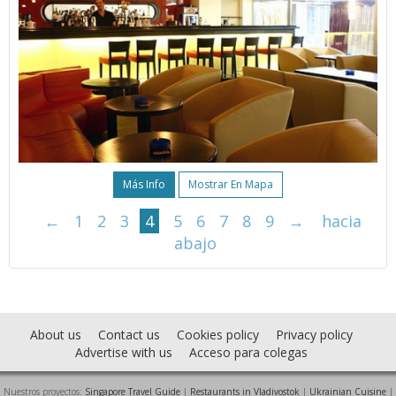
Más Info
Mostrar En Mapa
←
1
2
3
4
5
6
7
8
9
→
hacia
abajo
About us
Contact us
Cookies policy
Privacy policy
Advertise with us
Acceso para colegas
Nuestros proyectos:
Singapore Travel Guide
|
Restaurants in Vladivostok
|
Ukrainian Cuisine
|