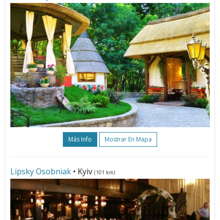
Más Info
Mostrar En Mapa
Lipsky Osobniak
• Kyiv
(101 km)