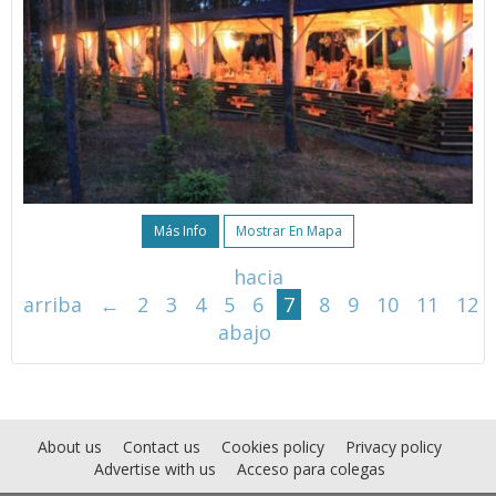
Más Info
Mostrar En Mapa
hacia
arriba
←
2
3
4
5
6
7
8
9
10
11
12
abajo
About us
Contact us
Cookies policy
Privacy policy
Advertise with us
Acceso para colegas