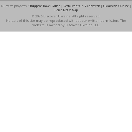
Nuestros proyectos:
Singapore Travel Guide
|
Restaurants in Vladivostok
|
Ukrainian Cuisine
|
Rome Metro Map
© 2026 Discover Ukraine. All right reserved.
No part of this site may be reproduced without our written permission. The
website is owned by Discover Ukraine LLC.