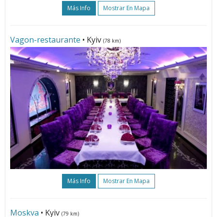
Más Info
Mostrar En Mapa
Vagon-restaurante
• Kyiv
(78 km)
Más Info
Mostrar En Mapa
Moskva
• Kyiv
(79 km)