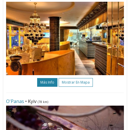
Más Info
Mostrar En Mapa
O'Panas
• Kyiv
(78 km)