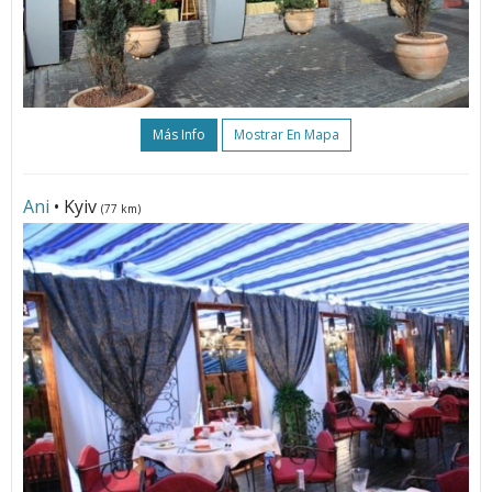
Más Info
Mostrar En Mapa
Ani
• Kyiv
(77 km)