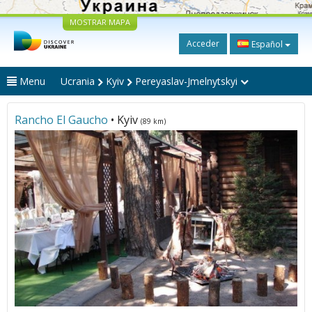
MOSTRAR MAPA
Acceder
Español
Menu
Ucrania
Kyiv
Pereyaslav-Jmelnytskyi
Rancho El Gaucho
• Kyiv
(89 km)