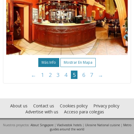
Más Info
Mostrar En Mapa
←
1
2
3
4
5
6
7
→
About us
Contact us
Cookies policy
Privacy policy
Advertise with us
Acceso para colegas
Nuestros proyectos:
About Singapore
|
Vladivostok hotels
|
Ukraine National cuisine
|
Metro
guides around the world