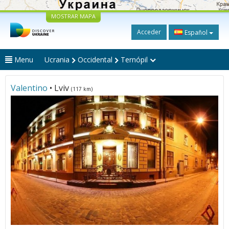
MOSTRAR MAPA
Acceder
Español
Menu
Ucrania
Occidental
Ternópil
Valentino
• Lviv
(117 km)