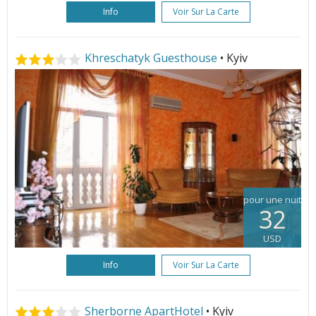
Info
Voir Sur La Carte
Khreschatyk Guesthouse
• Kyiv
pour une nuit
32
USD
Info
Voir Sur La Carte
Sherborne ApartHotel
• Kyiv