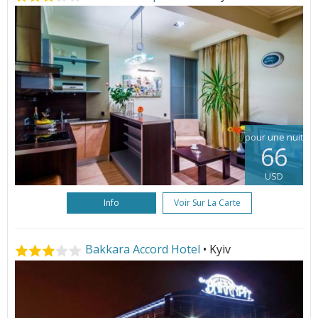
pour une nuit
66
USD
Info
Voir Sur La Carte
Bakkara Accord Hotel
• Kyiv