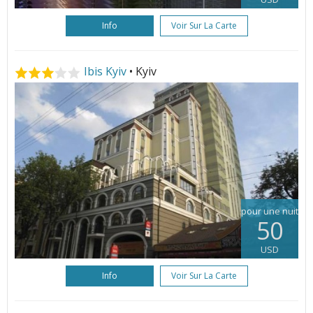
Info
Voir Sur La Carte
Ibis Kyiv
• Kyiv
pour une nuit
50
USD
Info
Voir Sur La Carte