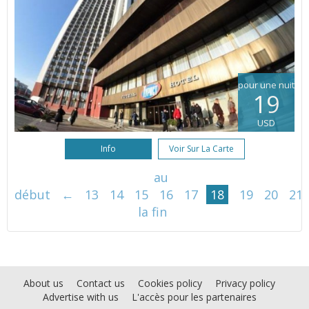
pour une nuit
19
USD
Info
Voir Sur La Carte
au
début
←
13
14
15
16
17
18
19
20
21
la fin
About us
Contact us
Cookies policy
Privacy policy
Advertise with us
L'accès pour les partenaires