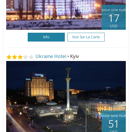
pour une nuit
17
USD
Info
Voir Sur La Carte
Ukraine Hotel
• Kyiv
pour une nuit
51
USD