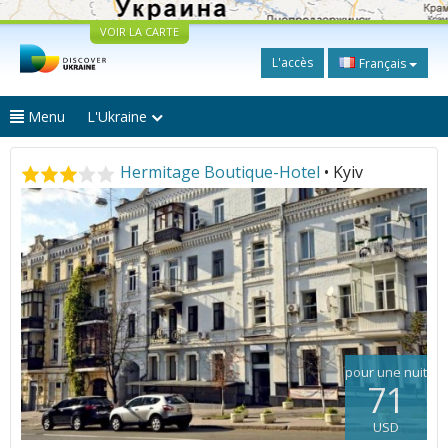
VOIR LA CARTE
L'accès
Français
Menu
L'Ukraine
Hermitage Boutique-Hotel
• Kyiv
pour une nuit
71
USD