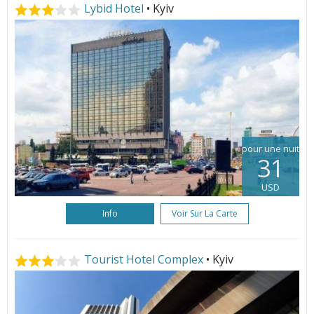
Lybid Hotel
• Kyiv
pour une nuit
31
USD
Info
Voir Sur La Carte
Tourist Hotel Complex
• Kyiv