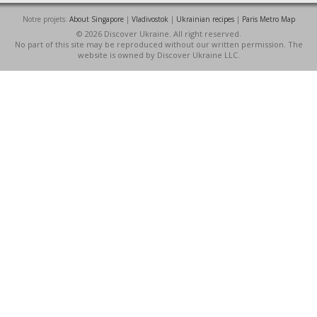
Notre projets:
About Singapore
|
Vladivostok
|
Ukrainian recipes
|
Paris Metro Map
© 2026 Discover Ukraine. All right reserved.
No part of this site may be reproduced without our written permission. The
website is owned by Discover Ukraine LLC.