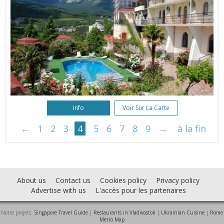
Info
Voir Sur La Carte
←
1
2
3
4
5
6
7
8
9
→
à la fin
About us
Contact us
Cookies policy
Privacy policy
Advertise with us
L'accès pour les partenaires
Notre projets:
Singapore Travel Guide
|
Restaurants in Vladivostok
|
Ukrainian Cuisine
|
Rome
Metro Map