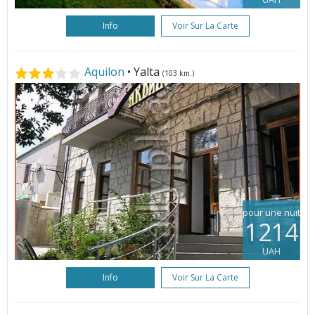
Info
Voir Sur La Carte
Aquilon
• Yalta
(103 km.)
pour une nuit
1214
UAH
Info
Voir Sur La Carte