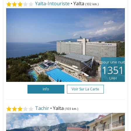
Yalta-Intouriste
• Yalta
(102 km.)
pour une nuit
1351
UAH
Info
Voir Sur La Carte
Tachir
• Yalta
(103 km.)