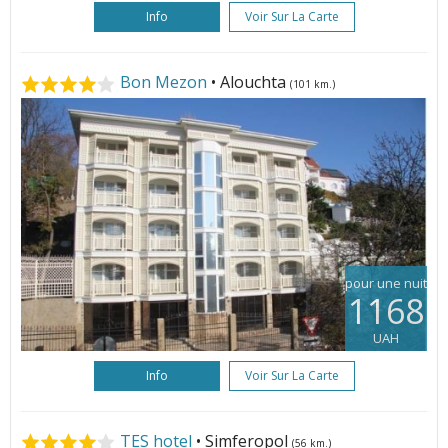
Info
Voir Sur La Carte
Bon Mezon
• Alouchta
(101 km.)
pour une nuit
1168
UAH
Info
Voir Sur La Carte
TES hotel
• Simferopol
(56 km.)