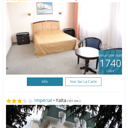
pour une nuit
1740
UAH
Info
Voir Sur La Carte
Impérial
• Yalta
(101 km.)