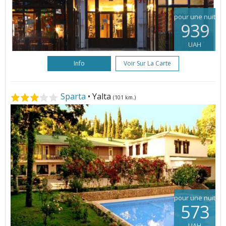
pour une nuit
939
UAH
Info
Voir Sur La Carte
Sparta
• Yalta
(101 km.)
pour une nuit
573
UAH