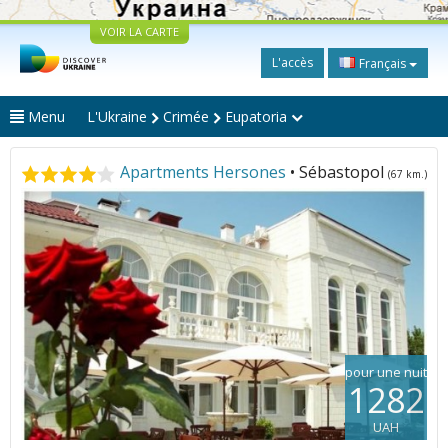
VOIR LA CARTE
L'accès
Français
Menu
L'Ukraine
Crimée
Eupatoria
Apartments Hersones
• Sébastopol
(67 km.)
pour une nuit
1282
UAH