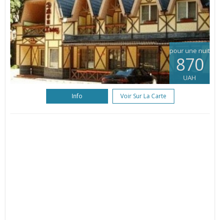
pour une nuit
870
UAH
Info
Voir Sur La Carte