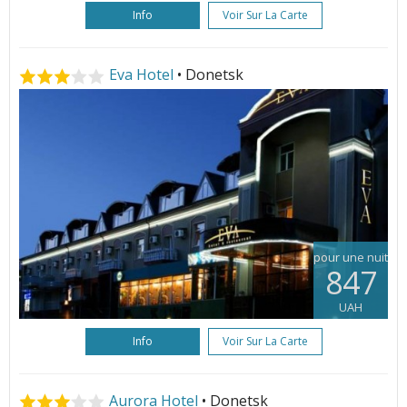
Info
Voir Sur La Carte
Eva Hotel
• Donetsk
pour une nuit
847
UAH
Info
Voir Sur La Carte
Aurora Hotel
• Donetsk