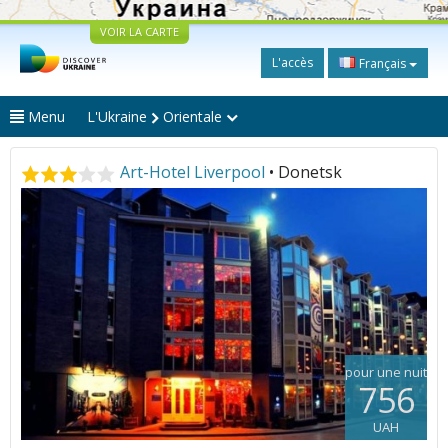
VOIR LA CARTE
L'accès
Français
Menu
L'Ukraine
Orientale
Art-Hotel Liverpool
• Donetsk
pour une nuit
756
UAH