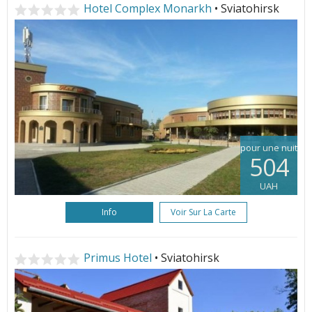
Hotel Complex Monarkh
• Sviatohirsk
pour une nuit
504
UAH
Info
Voir Sur La Carte
Primus Hotel
• Sviatohirsk