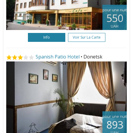
pour une nuit
550
UAH
Info
Voir Sur La Carte
Spanish Patio Hotel
• Donetsk
pour une nuit
893
UAH