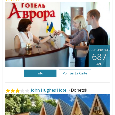
pour une nuit
687
UAH
Info
Voir Sur La Carte
John Hughes Hotel
• Donetsk