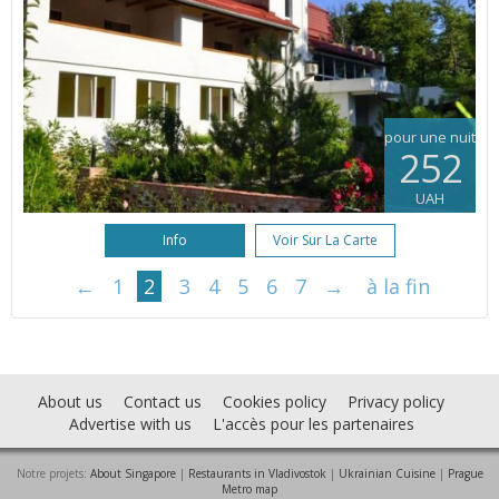
pour une nuit
252
UAH
Info
Voir Sur La Carte
←
1
2
3
4
5
6
7
→
à la fin
About us
Contact us
Cookies policy
Privacy policy
Advertise with us
L'accès pour les partenaires
Notre projets:
About Singapore
|
Restaurants in Vladivostok
|
Ukrainian Cuisine
|
Prague
Metro map