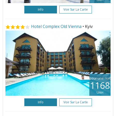
Info
Voir Sur La Carte
Hotel Complex Old Vienna
• Kyiv
pour une nuit
1168
UAH
Info
Voir Sur La Carte