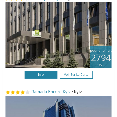
pour une nuit
2794
UAH
Info
Voir Sur La Carte
Ramada Encore Kyiv
• Kyiv