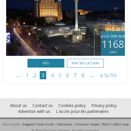
pour une nuit
1168
UAH
Info
Voir Sur La Carte
←
1
2
3
4
5
6
7
8
→
à la fin
About us
Contact us
Cookies policy
Privacy policy
Advertise with us
L'accès pour les partenaires
Notre projets:
Singapore Travel Guide
|
Vladivostok
|
Ukrainian recipes
|
Berlin U-Bahn map
© 2026 Discover Ukraine. All right reserved.