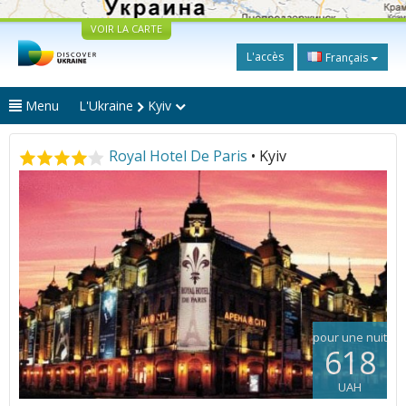
VOIR LA CARTE
L'accès
Français
Menu
L'Ukraine
Kyiv
Royal Hotel De Paris
• Kyiv
pour une nuit
618
UAH