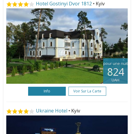
Hotel Gostinyi Dvor 1812
• Kyiv
pour une nuit
824
UAH
Info
Voir Sur La Carte
Ukraine Hotel
• Kyiv