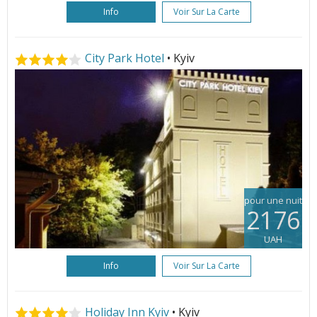
Info
Voir Sur La Carte
City Park Hotel
• Kyiv
pour une nuit
2176
UAH
Info
Voir Sur La Carte
Holiday Inn Kyiv
• Kyiv