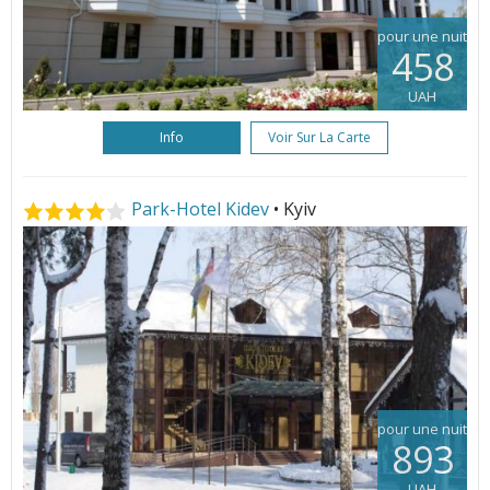
pour une nuit
458
UAH
Info
Voir Sur La Carte
Park-Hotel Kidev
• Kyiv
pour une nuit
893
UAH