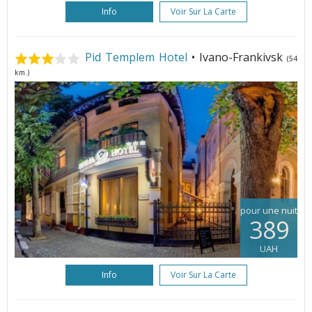
Info
Voir Sur La Carte
Pid Templem Hotel
• Ivano-Frankivsk
(54
km.)
pour une nuit
389
UAH
Info
Voir Sur La Carte