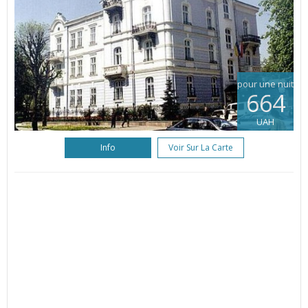
pour une nuit
664
UAH
Info
Voir Sur La Carte