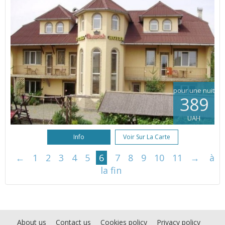
pour une nuit
389
UAH
Info
Voir Sur La Carte
←
1
2
3
4
5
6
7
8
9
10
11
→
à
la fin
About us
Contact us
Cookies policy
Privacy policy