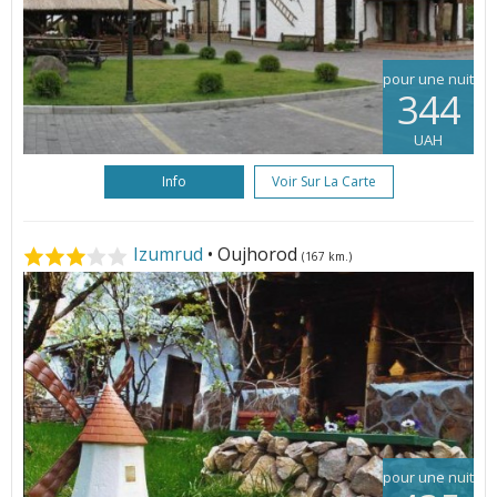
pour une nuit
344
UAH
Info
Voir Sur La Carte
Izumrud
• Oujhorod
(167 km.)
pour une nuit