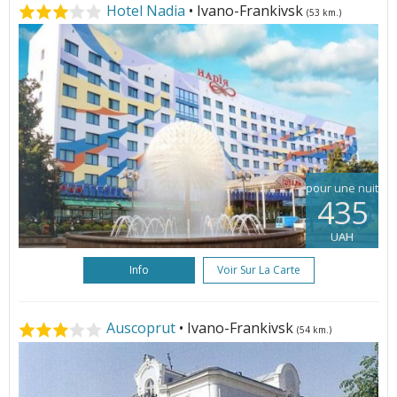
Hotel Nadia
• Ivano-Frankivsk
(53 km.)
pour une nuit
435
UAH
Info
Voir Sur La Carte
Auscoprut
• Ivano-Frankivsk
(54 km.)