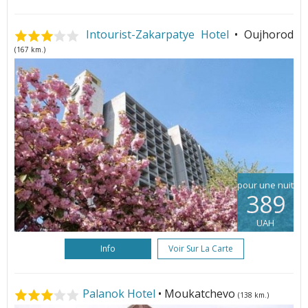
Intourist-Zakarpatye Hotel
• Oujhorod
(167 km.)
pour une nuit
389
UAH
Info
Voir Sur La Carte
Palanok Hotel
• Moukatchevo
(138 km.)