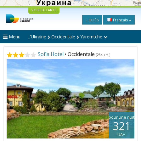
VOIR LA CARTE
L'accès
Français
Menu
L'Ukraine
Occidentale
Yaremtche
Sofia Hotel
• Occidentale
(264 km.)
pour une nuit
321
UAH