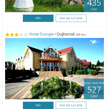
435
UAH
Info
Voir Sur La Carte
Hotel Europe
• Oujhorod
(169 km.)
pour une nuit
527
UAH
Info
Voir Sur La Carte