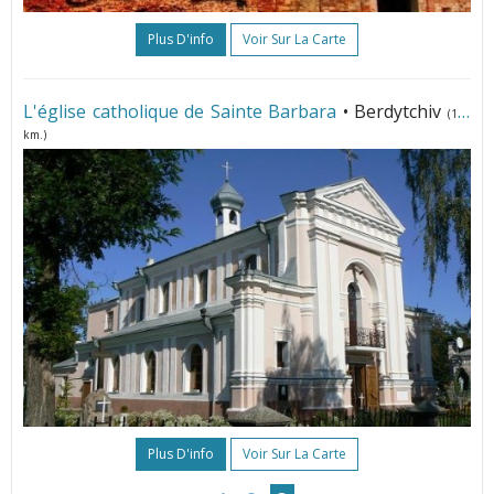
Plus D'info
Voir Sur La Carte
L'église catholique de Sainte Barbara
• Berdytchiv
(172
km.)
Plus D'info
Voir Sur La Carte