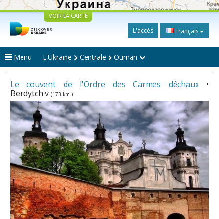
VOIR LA CARTE
L'accès
Français
Menu
L'Ukraine
Centrale
Ouman
Le couvent de l'Ordre des Carmes déchaux
•
Berdytchiv
(173 km.)