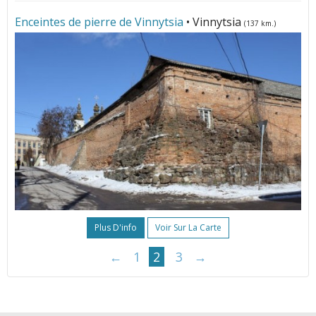
Enceintes de pierre de Vinnytsia
• Vinnytsia
(137 km.)
Plus D'info
Voir Sur La Carte
←
1
2
3
→