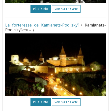
Plus D'info
Voir Sur La Carte
La forteresse de Kamianets-Podilskyï
• Kamianets-
Podilskyï
(268 km.)
Plus D'info
Voir Sur La Carte