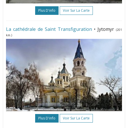
Plus D'info
Voir Sur La Carte
La cathédrale de Saint Transfiguration
• Jytomyr
(201
km.)
Plus D'info
Voir Sur La Carte