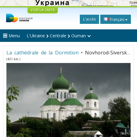
VOIR LA CARTE
L'accès
Français
Menu
L'Ukraine
Centrale
Ouman
La cathédrale de la Dormition
• Novhorod-Siverskyï
(421 km.)