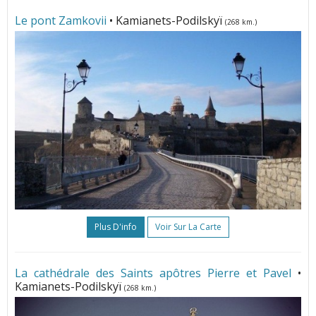
Le pont Zamkovii
• Kamianets-Podilskyï
(268 km.)
Plus D'info
Voir Sur La Carte
La cathédrale des Saints apôtres Pierre et Pavel
•
Kamianets-Podilskyï
(268 km.)