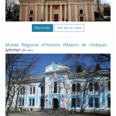
Plus D'info
Voir Sur La Carte
Musée Régional d'Histoire (Maison de l'évêque)
•
Jytomyr
(201 km.)