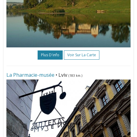
Plus D'info
Voir Sur La Carte
La Pharmacie-musée
• Lviv
(183 km.)