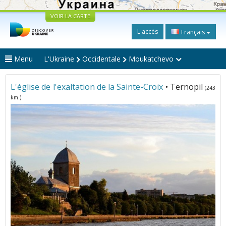
VOIR LA CARTE
L'accès
Français
Menu
L'Ukraine
Occidentale
Moukatchevo
L'église de l'exaltation de la Sainte-Croix
• Ternopil
(243
km.)