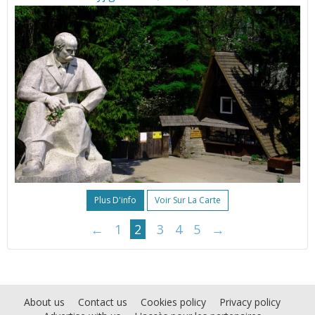
Plus D'info
Voir Sur La Carte
←
1
2
3
4
5
→
About us
Contact us
Cookies policy
Privacy policy