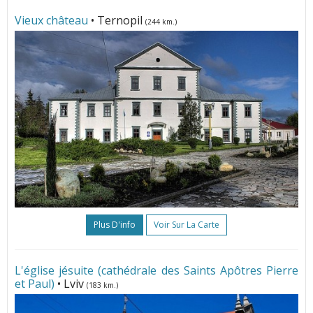
Vieux château
• Ternopil
(244 km.)
Plus D'info
Voir Sur La Carte
L'église jésuite (cathédrale des Saints Apôtres Pierre
et Paul)
• Lviv
(183 km.)