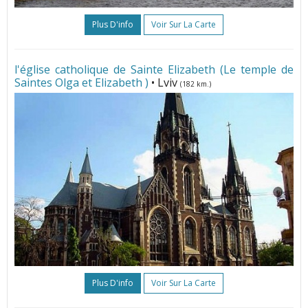
Plus D'info
Voir Sur La Carte
l'église catholique de Sainte Elizabeth (Le temple de
Saintes Olga et Elizabeth )
• Lviv
(182 km.)
Plus D'info
Voir Sur La Carte