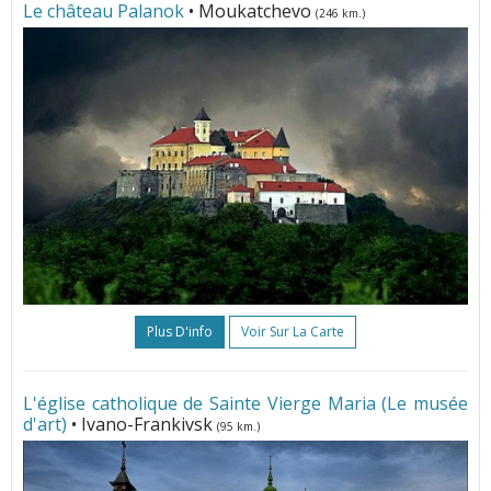
Le château Palanok
• Moukatchevo
(246 km.)
Plus D'info
Voir Sur La Carte
L'église catholique de Sainte Vierge Maria (Le musée
d'art)
• Ivano-Frankivsk
(95 km.)