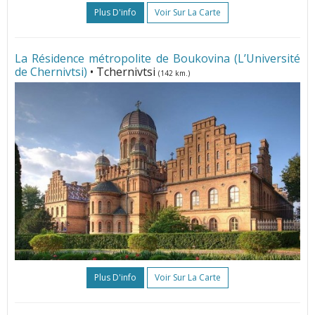
Plus D'info
Voir Sur La Carte
La Résidence métropolite de Boukovina (L’Université
de Chernivtsi)
• Tchernivtsi
(142 km.)
Plus D'info
Voir Sur La Carte