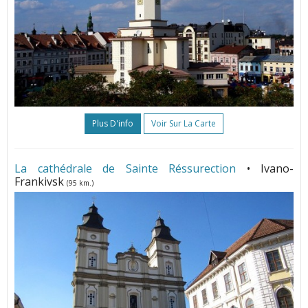
Plus D'info
Voir Sur La Carte
La cathédrale de Sainte Réssurection
• Ivano-
Frankivsk
(95 km.)