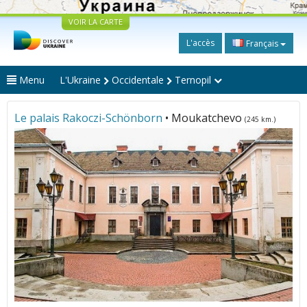
VOIR LA CARTE
L'accès
Français
Menu
L'Ukraine
Occidentale
Ternopil
Le palais Rakoczi-Schönborn
• Moukatchevo
(245 km.)