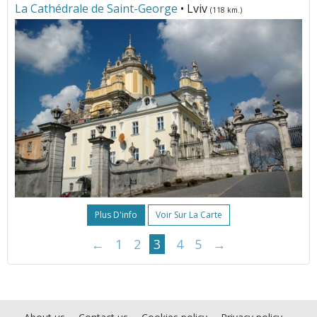
La Cathédrale de Saint-George
• Lviv
(118 km.)
Plus D'info
Voir Sur La Carte
←
1
2
3
4
5
→