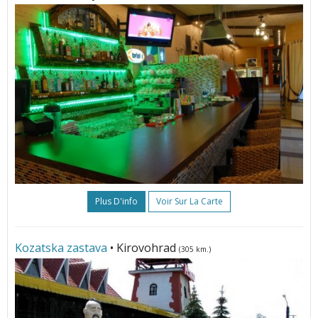
Plus D'info
Voir Sur La Carte
Kozatska zastava
• Kirovohrad
(305 km.)