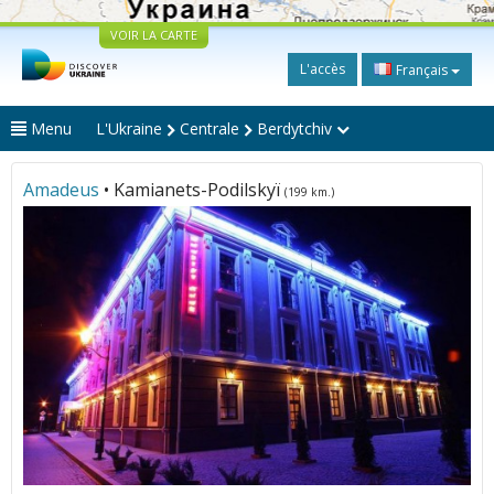
VOIR LA CARTE
L'accès
Français
Menu
L'Ukraine
Centrale
Berdytchiv
Amadeus
• Kamianets-Podilskyï
(199 km.)