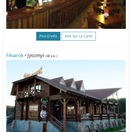
Plus D'info
Voir Sur La Carte
Filvarok
• Jytomyr
(48 km.)