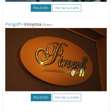
Plus D'info
Voir Sur La Carte
Pirogoff
• Vinnytsia
(75 km.)
Plus D'info
Voir Sur La Carte