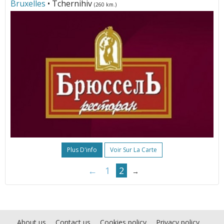
Bruxelles
• Tchernihiv
(260 km.)
Plus D'info
Voir Sur La Carte
←
1
2
→
About us
Contact us
Cookies policy
Privacy policy