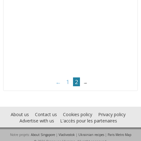
←
1
2
→
About us
Contact us
Cookies policy
Privacy policy
Advertise with us
L'accès pour les partenaires
Notre projets:
About Singapore
|
Vladivostok
|
Ukrainian recipes
|
Paris Metro Map