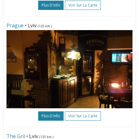
Plus D'info
Voir Sur La Carte
Prague
• Lviv
(125 km.)
Plus D'info
Voir Sur La Carte
Тhе Gril
• Lviv
(125 km.)