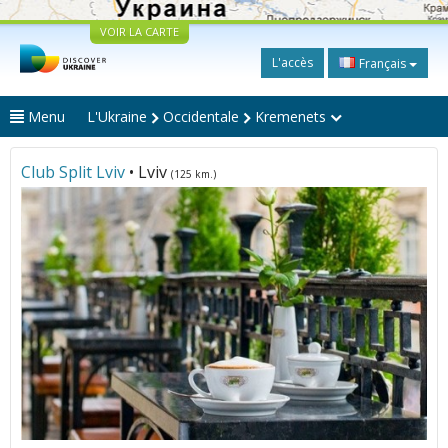
VOIR LA CARTE
L'accès
Français
Menu
L'Ukraine
Occidentale
Kremenets
Club Split Lviv
• Lviv
(125 km.)