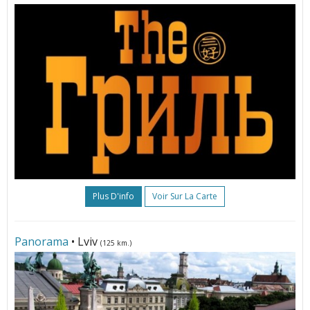
Plus D'info
Voir Sur La Carte
Panorama
• Lviv
(125 km.)